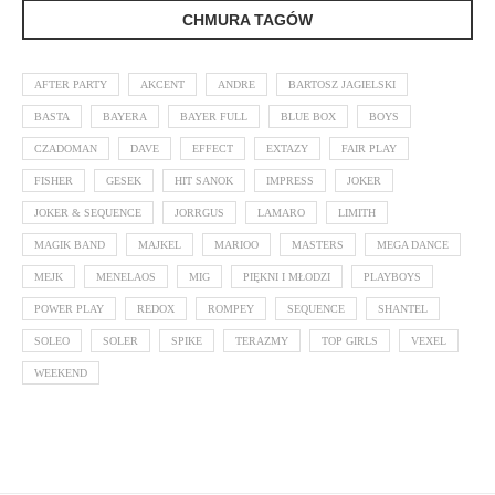
CHMURA TAGÓW
AFTER PARTY
AKCENT
ANDRE
BARTOSZ JAGIELSKI
BASTA
BAYERA
BAYER FULL
BLUE BOX
BOYS
CZADOMAN
DAVE
EFFECT
EXTAZY
FAIR PLAY
FISHER
GESEK
HIT SANOK
IMPRESS
JOKER
JOKER & SEQUENCE
JORRGUS
LAMARO
LIMITH
MAGIK BAND
MAJKEL
MARIOO
MASTERS
MEGA DANCE
MEJK
MENELAOS
MIG
PIĘKNI I MŁODZI
PLAYBOYS
POWER PLAY
REDOX
ROMPEY
SEQUENCE
SHANTEL
SOLEO
SOLER
SPIKE
TERAZMY
TOP GIRLS
VEXEL
WEEKEND