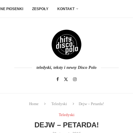
NE PIOSENKI
ZESPOŁY
KONTAKT
teledyski, teksty i newsy Disco Polo
Home
Teledyski
Dejw – Petarda!
Teledyski
DEJW – PETARDA!