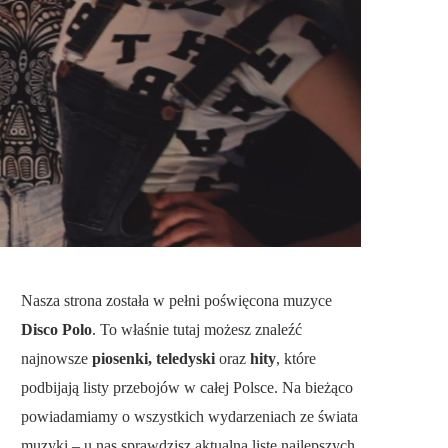
Nasza strona została w pełni poświęcona muzyce
Disco Polo
. To właśnie tutaj możesz znaleźć
najnowsze
piosenki, teledyski
oraz
hity
, które
podbijają listy przebojów w całej Polsce. Na bieżąco
powiadamiamy o wszystkich wydarzeniach ze świata
muzyki – u nas sprawdzisz aktualną listę najlepszych