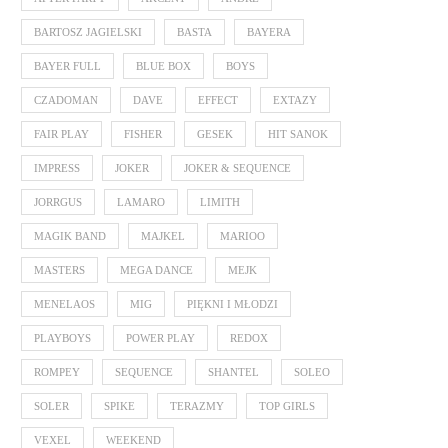
BARTOSZ JAGIELSKI
BASTA
BAYERA
BAYER FULL
BLUE BOX
BOYS
CZADOMAN
DAVE
EFFECT
EXTAZY
FAIR PLAY
FISHER
GESEK
HIT SANOK
IMPRESS
JOKER
JOKER & SEQUENCE
JORRGUS
LAMARO
LIMITH
MAGIK BAND
MAJKEL
MARIOO
MASTERS
MEGA DANCE
MEJK
MENELAOS
MIG
PIĘKNI I MŁODZI
PLAYBOYS
POWER PLAY
REDOX
ROMPEY
SEQUENCE
SHANTEL
SOLEO
SOLER
SPIKE
TERAZMY
TOP GIRLS
VEXEL
WEEKEND