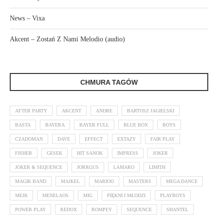
News – Vixa
Akcent – Zostań Z Nami Melodio (audio)
CHMURA TAGÓW
AFTER PARTY
AKCENT
ANDRE
BARTOSZ JAGIELSKI
BASTA
BAYERA
BAYER FULL
BLUE BOX
BOYS
CZADOMAN
DAVE
EFFECT
EXTAZY
FAIR PLAY
FISHER
GESEK
HIT SANOK
IMPRESS
JOKER
JOKER & SEQUENCE
JORRGUS
LAMARO
LIMITH
MAGIK BAND
MAJKEL
MARIOO
MASTERS
MEGA DANCE
MEJK
MENELAOS
MIG
PIĘKNI I MŁODZI
PLAYBOYS
POWER PLAY
REDOX
ROMPEY
SEQUENCE
SHANTEL