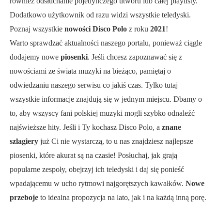
również odsłuchanie pojedynczego utworu lub całej playlisty.
Dodatkowo użytkownik od razu widzi wszystkie teledyski.
Poznaj wszystkie
nowości Disco Polo
z roku
2021
!
Warto sprawdzać aktualności naszego portalu, ponieważ ciągle
dodajemy nowe
piosenki
. Jeśli chcesz zapoznawać się z
nowościami ze świata muzyki na bieżąco, pamiętaj o
odwiedzaniu naszego serwisu co jakiś czas. Tylko tutaj
wszystkie informacje znajdują się w jednym miejscu. Dbamy o
to, aby wszyscy fani polskiej muzyki mogli szybko odnaleźć
najświeższe hity. Jeśli i Ty kochasz Disco Polo, a
znane
szlagiery
już Ci nie wystarczą, to u nas znajdziesz najlepsze
piosenki, które akurat są na czasie! Posłuchaj, jak grają
popularne zespoły, obejrzyj ich teledyski i daj się ponieść
wpadającemu w ucho rytmowi najgorętszych kawałków.
Nowe
przeboje
to idealna propozycja na lato, jak i na każdą inną porę.