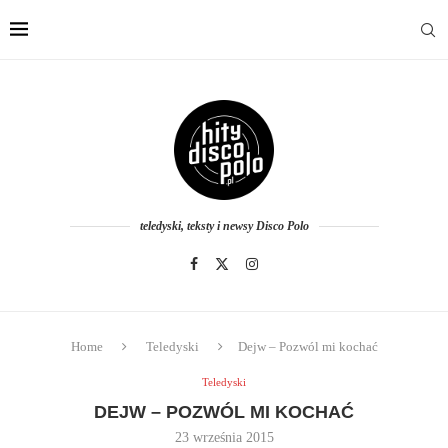
teledyski, teksty i newsy Disco Polo
Home
Teledyski
Dejw – Pozwól mi kochać
Teledyski
DEJW – POZWÓL MI KOCHAĆ
23 września 2015