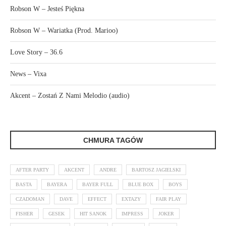
Robson W – Jesteś Piękna
Robson W – Wariatka (Prod. Marioo)
Love Story – 36.6
News – Vixa
Akcent – Zostań Z Nami Melodio (audio)
CHMURA TAGÓW
AFTER PARTY
AKCENT
ANDRE
BARTOSZ JAGIELSKI
BASTA
BAYERA
BAYER FULL
BLUE BOX
BOYS
CZADOMAN
DAVE
EFFECT
EXTAZY
FAIR PLAY
FISHER
GESEK
HIT SANOK
IMPRESS
JOKER