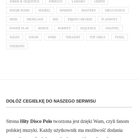
JOKER & SEQUENCE
JORRGUS
LAMARO
LIMITH
MAGIK BAND
MAJKEL
MARIOO
MASTERS
MEGA DANCE
MEJK
MENELAOS
MIG
PIĘKNI I MŁODZI
PLAYBOYS
POWER PLAY
REDOX
ROMPEY
SEQUENCE
SHANTEL
SOLEO
SOLER
SPIKE
TERAZMY
TOP GIRLS
VEXEL
WEEKEND
DOŁÓŻ CEGIEŁKĘ DO NASZEGO SERWISU
Strona
Hity Disco Polo
tworzona jest dzięki Wam, czyli fanom
polskiej muzyki. Każdy użytkownik ma możliwość dodania