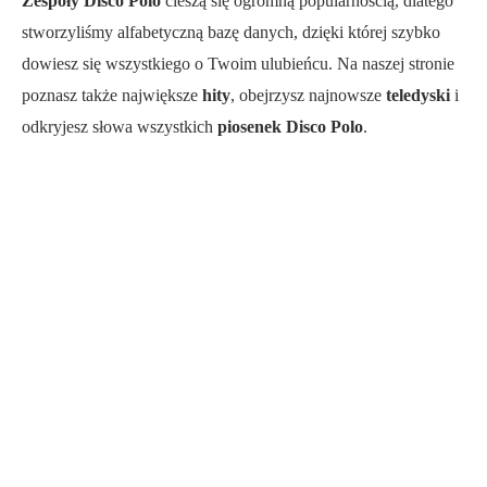
Zespoły Disco Polo
cieszą się ogromną popularnością, dlatego
stworzyliśmy alfabetyczną bazę danych, dzięki której szybko
dowiesz się wszystkiego o Twoim ulubieńcu. Na naszej stronie
poznasz także największe
hity
, obejrzysz najnowsze
teledyski
i
odkryjesz słowa wszystkich
piosenek Disco Polo
.