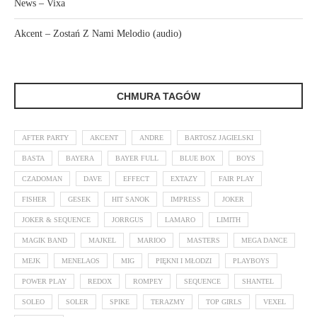
News – Vixa
Akcent – Zostań Z Nami Melodio (audio)
CHMURA TAGÓW
AFTER PARTY
AKCENT
ANDRE
BARTOSZ JAGIELSKI
BASTA
BAYERA
BAYER FULL
BLUE BOX
BOYS
CZADOMAN
DAVE
EFFECT
EXTAZY
FAIR PLAY
FISHER
GESEK
HIT SANOK
IMPRESS
JOKER
JOKER & SEQUENCE
JORRGUS
LAMARO
LIMITH
MAGIK BAND
MAJKEL
MARIOO
MASTERS
MEGA DANCE
MEJK
MENELAOS
MIG
PIĘKNI I MŁODZI
PLAYBOYS
POWER PLAY
REDOX
ROMPEY
SEQUENCE
SHANTEL
SOLEO
SOLER
SPIKE
TERAZMY
TOP GIRLS
VEXEL