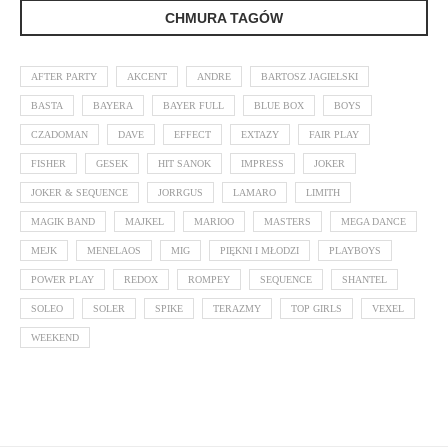
CHMURA TAGÓW
AFTER PARTY
AKCENT
ANDRE
BARTOSZ JAGIELSKI
BASTA
BAYERA
BAYER FULL
BLUE BOX
BOYS
CZADOMAN
DAVE
EFFECT
EXTAZY
FAIR PLAY
FISHER
GESEK
HIT SANOK
IMPRESS
JOKER
JOKER & SEQUENCE
JORRGUS
LAMARO
LIMITH
MAGIK BAND
MAJKEL
MARIOO
MASTERS
MEGA DANCE
MEJK
MENELAOS
MIG
PIĘKNI I MŁODZI
PLAYBOYS
POWER PLAY
REDOX
ROMPEY
SEQUENCE
SHANTEL
SOLEO
SOLER
SPIKE
TERAZMY
TOP GIRLS
VEXEL
WEEKEND