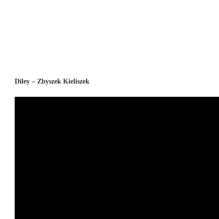
Diley – Zbyszek Kieliszek