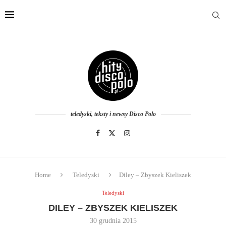
teledyski, teksty i newsy Disco Polo
Home
Teledyski
Diley – Zbyszek Kieliszek
Teledyski
DILEY – ZBYSZEK KIELISZEK
30 grudnia 2015