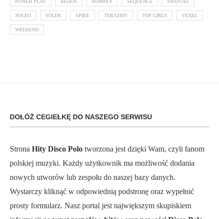
POWER PLAY
REDOX
ROMPEY
SEQUENCE
SHANTEL
SOLEO
SOLER
SPIKE
TERAZMY
TOP GIRLS
VEXEL
WEEKEND
DOŁÓŻ CEGIEŁKĘ DO NASZEGO SERWISU
Strona
Hity Disco Polo
tworzona jest dzięki Wam, czyli fanom
polskiej muzyki. Każdy użytkownik ma możliwość dodania
nowych utworów lub zespołu do naszej bazy danych.
Wystarczy kliknąć w odpowiednią podstronę oraz wypełnić
prosty formularz. Nasz portal jest największym skupiskiem