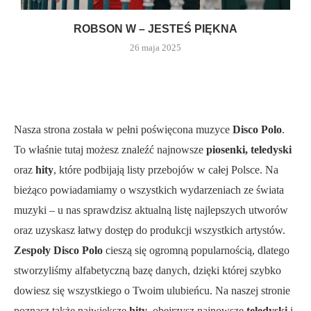
ROBSON W – JESTEŚ PIĘKNA
26 maja 2025
Nasza strona została w pełni poświęcona muzyce
Disco Polo
.
To właśnie tutaj możesz znaleźć najnowsze
piosenki, teledyski
oraz
hity
, które podbijają listy przebojów w całej Polsce. Na
bieżąco powiadamiamy o wszystkich wydarzeniach ze świata
muzyki – u nas sprawdzisz aktualną listę najlepszych utworów
oraz uzyskasz łatwy dostęp do produkcji wszystkich artystów.
Zespoły Disco Polo
cieszą się ogromną popularnością, dlatego
stworzyliśmy alfabetyczną bazę danych, dzięki której szybko
dowiesz się wszystkiego o Twoim ulubieńcu. Na naszej stronie
poznasz także największe
hity
, obejrzysz najnowsze
teledyski
i