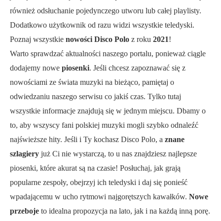
również odsłuchanie pojedynczego utworu lub całej playlisty.
Dodatkowo użytkownik od razu widzi wszystkie teledyski.
Poznaj wszystkie
nowości Disco Polo
z roku
2021
!
Warto sprawdzać aktualności naszego portalu, ponieważ ciągle
dodajemy nowe
piosenki
. Jeśli chcesz zapoznawać się z
nowościami ze świata muzyki na bieżąco, pamiętaj o
odwiedzaniu naszego serwisu co jakiś czas. Tylko tutaj
wszystkie informacje znajdują się w jednym miejscu. Dbamy o
to, aby wszyscy fani polskiej muzyki mogli szybko odnaleźć
najświeższe hity. Jeśli i Ty kochasz Disco Polo, a
znane
szlagiery
już Ci nie wystarczą, to u nas znajdziesz najlepsze
piosenki, które akurat są na czasie! Posłuchaj, jak grają
popularne zespoły, obejrzyj ich teledyski i daj się ponieść
wpadającemu w ucho rytmowi najgorętszych kawałków.
Nowe
przeboje
to idealna propozycja na lato, jak i na każdą inną porę.