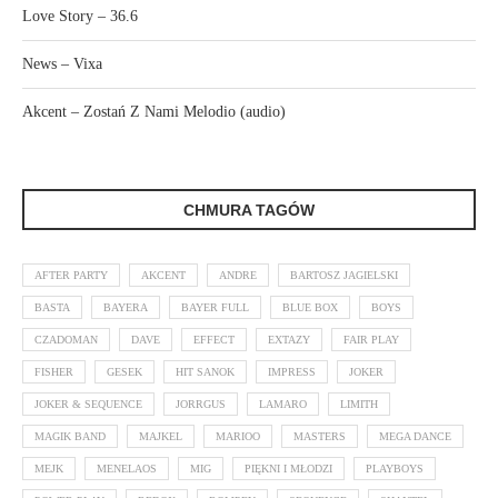
Love Story – 36.6
News – Vixa
Akcent – Zostań Z Nami Melodio (audio)
CHMURA TAGÓW
AFTER PARTY
AKCENT
ANDRE
BARTOSZ JAGIELSKI
BASTA
BAYERA
BAYER FULL
BLUE BOX
BOYS
CZADOMAN
DAVE
EFFECT
EXTAZY
FAIR PLAY
FISHER
GESEK
HIT SANOK
IMPRESS
JOKER
JOKER & SEQUENCE
JORRGUS
LAMARO
LIMITH
MAGIK BAND
MAJKEL
MARIOO
MASTERS
MEGA DANCE
MEJK
MENELAOS
MIG
PIĘKNI I MŁODZI
PLAYBOYS