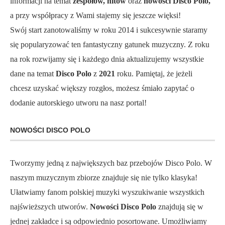
informacji na temat
zespołów, hitów
oraz
nowości Disco Polo,
a przy współpracy z Wami stajemy się jeszcze więksi!
Swój start zanotowaliśmy w roku 2014 i sukcesywnie staramy
się popularyzować ten fantastyczny gatunek muzyczny. Z roku
na rok rozwijamy się i każdego dnia aktualizujemy wszystkie
dane na temat
Disco Polo
z
2021
roku. Pamiętaj, że jeżeli
chcesz uzyskać większy rozgłos, możesz śmiało zapytać o
dodanie autorskiego utworu na nasz portal!
NOWOŚCI DISCO POLO
Tworzymy jedną z największych baz przebojów Disco Polo. W
naszym muzycznym zbiorze znajduje się nie tylko klasyka!
Ułatwiamy fanom polskiej muzyki wyszukiwanie wszystkich
najświeższych utworów.
Nowości Disco Polo
znajdują się w
jednej zakładce i są odpowiednio posortowane. Umożliwiamy