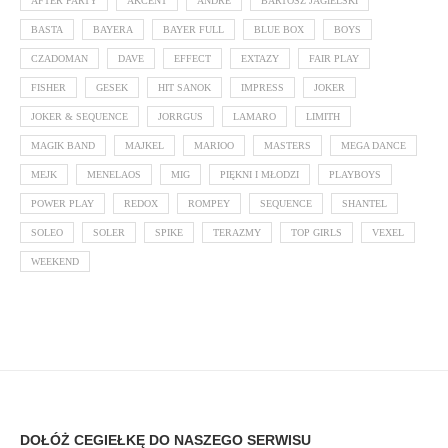
AFTER PARTY
AKCENT
ANDRE
BARTOSZ JAGIELSKI
BASTA
BAYERA
BAYER FULL
BLUE BOX
BOYS
CZADOMAN
DAVE
EFFECT
EXTAZY
FAIR PLAY
FISHER
GESEK
HIT SANOK
IMPRESS
JOKER
JOKER & SEQUENCE
JORRGUS
LAMARO
LIMITH
MAGIK BAND
MAJKEL
MARIOO
MASTERS
MEGA DANCE
MEJK
MENELAOS
MIG
PIĘKNI I MŁODZI
PLAYBOYS
POWER PLAY
REDOX
ROMPEY
SEQUENCE
SHANTEL
SOLEO
SOLER
SPIKE
TERAZMY
TOP GIRLS
VEXEL
WEEKEND
DOŁÓŻ CEGIEŁKĘ DO NASZEGO SERWISU