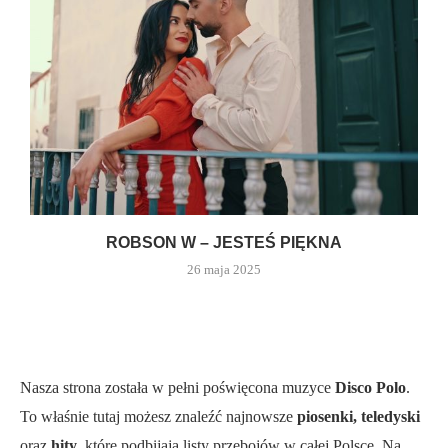
ROBSON W – JESTEŚ PIĘKNA
26 maja 2025
Nasza strona została w pełni poświęcona muzyce
Disco Polo
.
To właśnie tutaj możesz znaleźć najnowsze
piosenki, teledyski
oraz
hity
, które podbijają listy przebojów w całej Polsce. Na