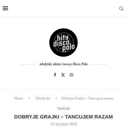
teledyski, teksty i newsy Disco Polo
Home
Teledyski
Dobryje Grajki – Tancujem razam
Teledyski
DOBRYJE GRAJKI – TANCUJEM RAZAM
15 stycznia 2016