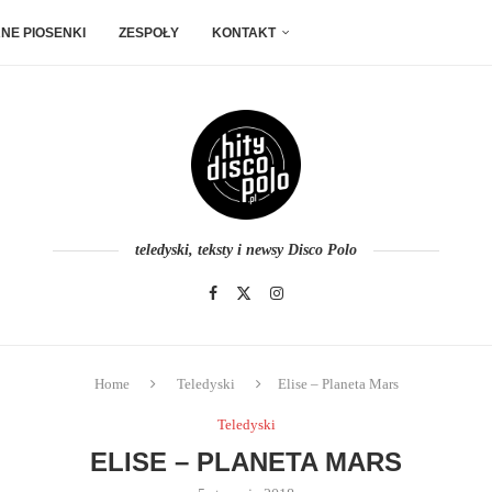
NE PIOSENKI
ZESPOŁY
KONTAKT
teledyski, teksty i newsy Disco Polo
Home
Teledyski
Elise – Planeta Mars
Teledyski
ELISE – PLANETA MARS