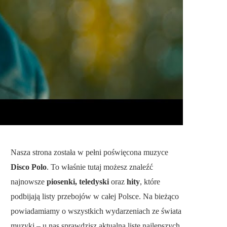
Nasza strona została w pełni poświęcona muzyce
Disco Polo
. To właśnie tutaj możesz znaleźć
najnowsze
piosenki, teledyski
oraz
hity
, które
podbijają listy przebojów w całej Polsce. Na bieżąco
powiadamiamy o wszystkich wydarzeniach ze świata
muzyki – u nas sprawdzisz aktualną listę najlepszych