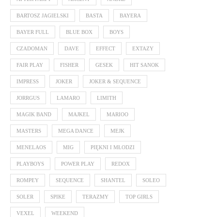
BARTOSZ JAGIELSKI
BASTA
BAYERA
BAYER FULL
BLUE BOX
BOYS
CZADOMAN
DAVE
EFFECT
EXTAZY
FAIR PLAY
FISHER
GESEK
HIT SANOK
IMPRESS
JOKER
JOKER & SEQUENCE
JORRGUS
LAMARO
LIMITH
MAGIK BAND
MAJKEL
MARIOO
MASTERS
MEGA DANCE
MEJK
MENELAOS
MIG
PIĘKNI I MŁODZI
PLAYBOYS
POWER PLAY
REDOX
ROMPEY
SEQUENCE
SHANTEL
SOLEO
SOLER
SPIKE
TERAZMY
TOP GIRLS
VEXEL
WEEKEND