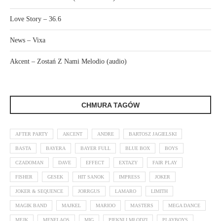
Love Story – 36.6
News – Vixa
Akcent – Zostań Z Nami Melodio (audio)
CHMURA TAGÓW
AFTER PARTY
AKCENT
ANDRE
BARTOSZ JAGIELSKI
BASTA
BAYERA
BAYER FULL
BLUE BOX
BOYS
CZADOMAN
DAVE
EFFECT
EXTAZY
FAIR PLAY
FISHER
GESEK
HIT SANOK
IMPRESS
JOKER
JOKER & SEQUENCE
JORRGUS
LAMARO
LIMITH
MAGIK BAND
MAJKEL
MARIOO
MASTERS
MEGA DANCE
MEJK
MENELAOS
MIG
PIĘKNI I MŁODZI
PLAYBOYS