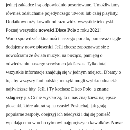
jednej zakładce i są odpowiednio posortowane. Umożliwiamy
również odsłuchanie pojedynczego utworu lub całej playlisty.
Dodatkowo użytkownik od razu widzi wszystkie teledyski.
Poznaj wszystkie
nowości Disco Polo
z roku
2021
!
Warto sprawdzać aktualności naszego portalu, ponieważ ciągle
dodajemy nowe
piosenki
. Jeśli chcesz zapoznawać się z
nowościami ze świata muzyki na bieżąco, pamiętaj o
odwiedzaniu naszego serwisu co jakiś czas. Tylko tutaj
wszystkie informacje znajdują się w jednym miejscu. Dbamy o
to, aby wszyscy fani polskiej muzyki mogli szybko odnaleźć
najświeższe hity. Jeśli i Ty kochasz Disco Polo, a
znane
szlagiery
już Ci nie wystarczą, to u nas znajdziesz najlepsze
piosenki, które akurat są na czasie! Posłuchaj, jak grają
popularne zespoły, obejrzyj ich teledyski i daj się ponieść
wpadającemu w ucho rytmowi najgorętszych kawałków.
Nowe