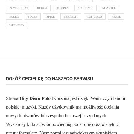
POWER PLAY
REDOX
ROMPEY
SEQUENCE
SHANTEL
SOLEO
SOLER
SPIKE
TERAZMY
TOP GIRLS
VEXEL
WEEKEND
DOŁÓŻ CEGIEŁKĘ DO NASZEGO SERWISU
Strona
Hity Disco Polo
tworzona jest dzięki Wam, czyli fanom
polskiej muzyki. Każdy użytkownik ma możliwość dodania
nowych utworów lub zespołu do naszej bazy danych.
Wystarczy kliknąć w odpowiednią podstronę oraz wypełnić
prosty formularz. Nasz portal jest największym skupiskiem