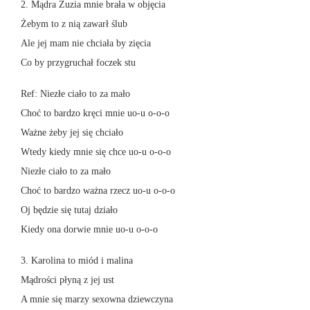
2. Mądra Zuzia mnie brała w objęcia
Żebym to z nią zawarł ślub
Ale jej mam nie chciała by zięcia
Co by przygruchał foczek stu
Ref: Niezłe ciało to za mało
Choć to bardzo kręci mnie uo-u o-o-o
Ważne żeby jej się chciało
Wtedy kiedy mnie się chce uo-u o-o-o
Niezłe ciało to za mało
Choć to bardzo ważna rzecz uo-u o-o-o
Oj będzie się tutaj działo
Kiedy ona dorwie mnie uo-u o-o-o
3. Karolina to miód i malina
Mądrości płyną z jej ust
A mnie się marzy sexowna dziewczyna