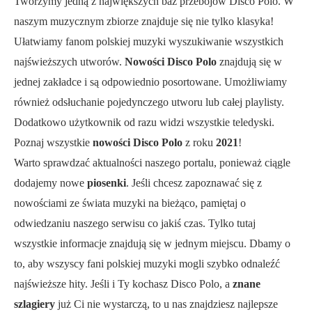
Tworzymy jedną z największych baz przebojów Disco Polo. W
naszym muzycznym zbiorze znajduje się nie tylko klasyka!
Ułatwiamy fanom polskiej muzyki wyszukiwanie wszystkich
najświeższych utworów.
Nowości Disco Polo
znajdują się w
jednej zakładce i są odpowiednio posortowane. Umożliwiamy
również odsłuchanie pojedynczego utworu lub całej playlisty.
Dodatkowo użytkownik od razu widzi wszystkie teledyski.
Poznaj wszystkie
nowości Disco Polo
z roku
2021
!
Warto sprawdzać aktualności naszego portalu, ponieważ ciągle
dodajemy nowe
piosenki
. Jeśli chcesz zapoznawać się z
nowościami ze świata muzyki na bieżąco, pamiętaj o
odwiedzaniu naszego serwisu co jakiś czas. Tylko tutaj
wszystkie informacje znajdują się w jednym miejscu. Dbamy o
to, aby wszyscy fani polskiej muzyki mogli szybko odnaleźć
najświeższe hity. Jeśli i Ty kochasz Disco Polo, a
znane
szlagiery
już Ci nie wystarczą, to u nas znajdziesz najlepsze