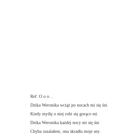
Ref: O o o…
Dzika Weronika wciąż po nocach mi się śni.
Kiedy myślę o niej robi się gorąco mi.
Dzika Weronika każdej nocy mi się śni.
Chyba oszalałem, ona skradła moje sny.