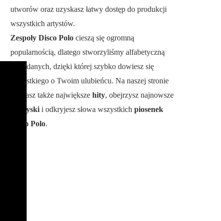
utworów oraz uzyskasz łatwy dostęp do produkcji
wszystkich artystów.
Zespoły Disco Polo
cieszą się ogromną
popularnością, dlatego stworzyliśmy alfabetyczną
bazę danych, dzięki której szybko dowiesz się
wszystkiego o Twoim ulubieńcu. Na naszej stronie
poznasz także największe
hity
, obejrzysz najnowsze
teledyski
i odkryjesz słowa wszystkich
piosenek
Disco Polo
.