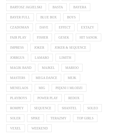
BARTOSZ JAGIELSKI
BASTA
BAYERA
BAYER FULL
BLUE BOX
BOYS
CZADOMAN
DAVE
EFFECT
EXTAZY
FAIR PLAY
FISHER
GESEK
HIT SANOK
IMPRESS
JOKER
JOKER & SEQUENCE
JORRGUS
LAMARO
LIMITH
MAGIK BAND
MAJKEL
MARIOO
MASTERS
MEGA DANCE
MEJK
MENELAOS
MIG
PIĘKNI I MŁODZI
PLAYBOYS
POWER PLAY
REDOX
ROMPEY
SEQUENCE
SHANTEL
SOLEO
SOLER
SPIKE
TERAZMY
TOP GIRLS
VEXEL
WEEKEND