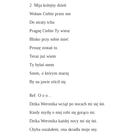
2. Mija kolejny dzień
Wołam Ciebie przez sen
Do utraty tchu
Pragnę Ciebie Ty wiesz
Blisko przy sobie mieć
Proszę zostań tu.
Teraz już wiem
Ty byłaś snem
Snem, o którym marzę
By na jawie ziścił się.
Ref: O o o…
Dzika Weronika wciąż po nocach mi się śni.
Kiedy myślę o niej robi się gorąco mi.
Dzika Weronika każdej nocy mi się śni.
Chyba oszalałem, ona skradła moje sny.