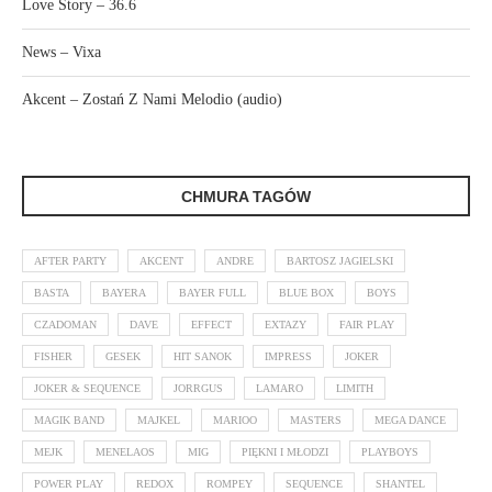
Love Story – 36.6
News – Vixa
Akcent – Zostań Z Nami Melodio (audio)
CHMURA TAGÓW
AFTER PARTY
AKCENT
ANDRE
BARTOSZ JAGIELSKI
BASTA
BAYERA
BAYER FULL
BLUE BOX
BOYS
CZADOMAN
DAVE
EFFECT
EXTAZY
FAIR PLAY
FISHER
GESEK
HIT SANOK
IMPRESS
JOKER
JOKER & SEQUENCE
JORRGUS
LAMARO
LIMITH
MAGIK BAND
MAJKEL
MARIOO
MASTERS
MEGA DANCE
MEJK
MENELAOS
MIG
PIĘKNI I MŁODZI
PLAYBOYS
POWER PLAY
REDOX
ROMPEY
SEQUENCE
SHANTEL