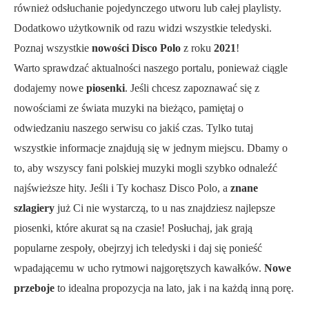
również odsłuchanie pojedynczego utworu lub całej playlisty.
Dodatkowo użytkownik od razu widzi wszystkie teledyski.
Poznaj wszystkie
nowości Disco Polo
z roku
2021
!
Warto sprawdzać aktualności naszego portalu, ponieważ ciągle
dodajemy nowe
piosenki
. Jeśli chcesz zapoznawać się z
nowościami ze świata muzyki na bieżąco, pamiętaj o
odwiedzaniu naszego serwisu co jakiś czas. Tylko tutaj
wszystkie informacje znajdują się w jednym miejscu. Dbamy o
to, aby wszyscy fani polskiej muzyki mogli szybko odnaleźć
najświeższe hity. Jeśli i Ty kochasz Disco Polo, a
znane
szlagiery
już Ci nie wystarczą, to u nas znajdziesz najlepsze
piosenki, które akurat są na czasie! Posłuchaj, jak grają
popularne zespoły, obejrzyj ich teledyski i daj się ponieść
wpadającemu w ucho rytmowi najgorętszych kawałków.
Nowe
przeboje
to idealna propozycja na lato, jak i na każdą inną porę.