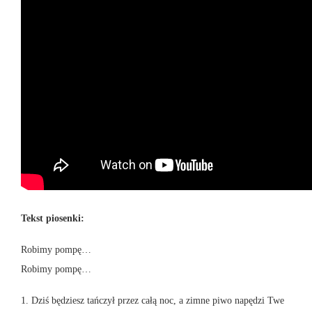
Tekst piosenki:
Robimy pompę…
Robimy pompę…
1. Dziś będziesz tańczył przez całą noc, a zimne piwo napędzi Twe