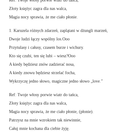
Ref: Twoje włosy porwie wiatr do tańca,
Złoty księżyc zagra dla nas walca,
Magia nocy sprawia, że me ciało płonie.
1. Karuzela różnych zdarzeń, zaplątani w dżungli marzeń,
Dwoje ludzi łączy wspólny los.Ooo
Przytulasy i całusy, czasem burze i wichury.
Kto się czubi, ten się lubi – wiesz?Ooo
A kiedy będziesz znów zadzierać nosa,
A kiedy znowu będziesz strzelać focha,
Wykrzyczę jedno słowo, magiczne jedno słowo „love.”
Ref: Twoje włosy porwie wiatr do tańca,
Złoty księżyc zagra dla nas walca,
Magia nocy sprawia, że me ciało płonie, (płonie).
Patrzysz na mnie wzrokiem tak niewinnie,
Całuj mnie kochana dla ciebie żyję.