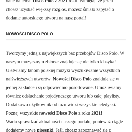
dane na temat
Disco Polo
z
2021
roku. Pamiętaj, że jeżeli
chcesz uzyskać większy rozgłos, możesz śmiało zapytać o
dodanie autorskiego utworu na nasz portal!
NOWOŚCI DISCO POLO
Tworzymy jedną z największych baz przebojów Disco Polo. W
naszym muzycznym zbiorze znajduje się nie tylko klasyka!
Ułatwiamy fanom polskiej muzyki wyszukiwanie wszystkich
najświeższych utworów.
Nowości Disco Polo
znajdują się w
jednej zakładce i są odpowiednio posortowane. Umożliwiamy
również odsłuchanie pojedynczego utworu lub całej playlisty.
Dodatkowo użytkownik od razu widzi wszystkie teledyski.
Poznaj wszystkie
nowości Disco Polo
z roku
2021
!
Warto sprawdzać aktualności naszego portalu, ponieważ ciągle
dodajemy nowe
piosenki
. Jeśli chcesz zapoznawać się z