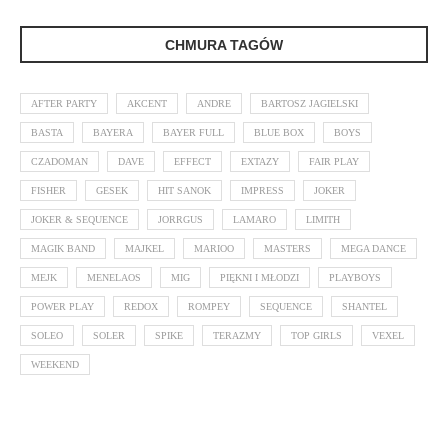
CHMURA TAGÓW
AFTER PARTY
AKCENT
ANDRE
BARTOSZ JAGIELSKI
BASTA
BAYERA
BAYER FULL
BLUE BOX
BOYS
CZADOMAN
DAVE
EFFECT
EXTAZY
FAIR PLAY
FISHER
GESEK
HIT SANOK
IMPRESS
JOKER
JOKER & SEQUENCE
JORRGUS
LAMARO
LIMITH
MAGIK BAND
MAJKEL
MARIOO
MASTERS
MEGA DANCE
MEJK
MENELAOS
MIG
PIĘKNI I MŁODZI
PLAYBOYS
POWER PLAY
REDOX
ROMPEY
SEQUENCE
SHANTEL
SOLEO
SOLER
SPIKE
TERAZMY
TOP GIRLS
VEXEL
WEEKEND