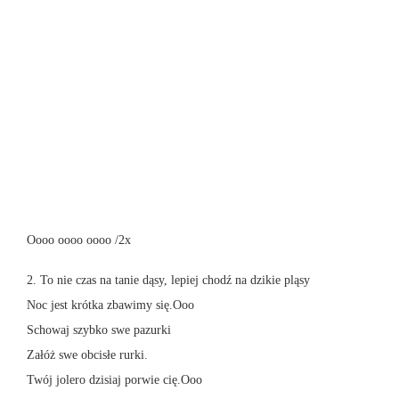
Oooo oooo oooo /2x
2. To nie czas na tanie dąsy, lepiej chodź na dzikie pląsy
Noc jest krótka zbawimy się.Ooo
Schowaj szybko swe pazurki
Załóż swe obcisłe rurki.
Twój jolero dzisiaj porwie cię.Ooo