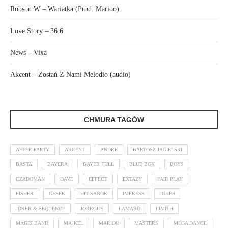
Robson W – Wariatka (Prod. Marioo)
Love Story – 36.6
News – Vixa
Akcent – Zostań Z Nami Melodio (audio)
CHMURA TAGÓW
AFTER PARTY
AKCENT
ANDRE
BARTOSZ JAGIELSKI
BASTA
BAYERA
BAYER FULL
BLUE BOX
BOYS
CZADOMAN
DAVE
EFFECT
EXTAZY
FAIR PLAY
FISHER
GESEK
HIT SANOK
IMPRESS
JOKER
JOKER & SEQUENCE
JORRGUS
LAMARO
LIMITH
MAGIK BAND
MAJKEL
MARIOO
MASTERS
MEGA DANCE