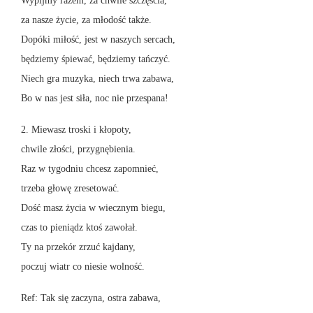
Wypijmy razem, za chwile szczęścia,
za nasze życie, za młodość także.
Dopóki miłość, jest w naszych sercach,
będziemy śpiewać, będziemy tańczyć.
Niech gra muzyka, niech trwa zabawa,
Bo w nas jest siła, noc nie przespana!
2. Miewasz troski i kłopoty,
chwile złości, przygnębienia.
Raz w tygodniu chcesz zapomnieć,
trzeba głowę zresetować.
Dość masz życia w wiecznym biegu,
czas to pieniądz ktoś zawołał.
Ty na przekór zrzuć kajdany,
poczuj wiatr co niesie wolność.
Ref: Tak się zaczyna, ostra zabawa,