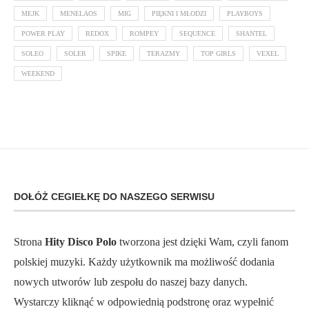
MEJK
MENELAOS
MIG
PIĘKNI I MŁODZI
PLAYBOYS
POWER PLAY
REDOX
ROMPEY
SEQUENCE
SHANTEL
SOLEO
SOLER
SPIKE
TERAZMY
TOP GIRLS
VEXEL
WEEKEND
DOŁÓŻ CEGIEŁKĘ DO NASZEGO SERWISU
Strona
Hity Disco Polo
tworzona jest dzięki Wam, czyli fanom
polskiej muzyki. Każdy użytkownik ma możliwość dodania
nowych utworów lub zespołu do naszej bazy danych.
Wystarczy kliknąć w odpowiednią podstronę oraz wypełnić