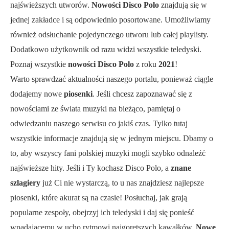
najświeższych utworów.
Nowości Disco Polo
znajdują się w
jednej zakładce i są odpowiednio posortowane. Umożliwiamy
również odsłuchanie pojedynczego utworu lub całej playlisty.
Dodatkowo użytkownik od razu widzi wszystkie teledyski.
Poznaj wszystkie
nowości Disco Polo
z roku
2021
!
Warto sprawdzać aktualności naszego portalu, ponieważ ciągle
dodajemy nowe
piosenki
. Jeśli chcesz zapoznawać się z
nowościami ze świata muzyki na bieżąco, pamiętaj o
odwiedzaniu naszego serwisu co jakiś czas. Tylko tutaj
wszystkie informacje znajdują się w jednym miejscu. Dbamy o
to, aby wszyscy fani polskiej muzyki mogli szybko odnaleźć
najświeższe hity. Jeśli i Ty kochasz Disco Polo, a
znane
szlagiery
już Ci nie wystarczą, to u nas znajdziesz najlepsze
piosenki, które akurat są na czasie! Posłuchaj, jak grają
popularne zespoły, obejrzyj ich teledyski i daj się ponieść
wpadającemu w ucho rytmowi najgorętszych kawałków.
Nowe