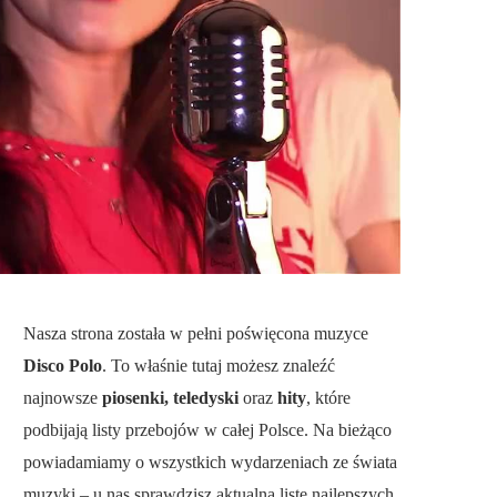
Nasza strona została w pełni poświęcona muzyce
Disco Polo
. To właśnie tutaj możesz znaleźć
najnowsze
piosenki, teledyski
oraz
hity
, które
podbijają listy przebojów w całej Polsce. Na bieżąco
powiadamiamy o wszystkich wydarzeniach ze świata
muzyki – u nas sprawdzisz aktualną listę najlepszych