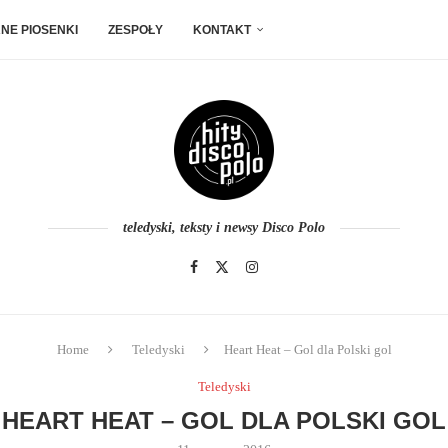
NE PIOSENKI
ZESPOŁY
KONTAKT
teledyski, teksty i newsy Disco Polo
Home
Teledyski
Heart Heat – Gol dla Polski gol
Teledyski
HEART HEAT – GOL DLA POLSKI GOL