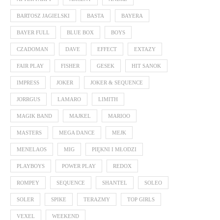
BARTOSZ JAGIELSKI
BASTA
BAYERA
BAYER FULL
BLUE BOX
BOYS
CZADOMAN
DAVE
EFFECT
EXTAZY
FAIR PLAY
FISHER
GESEK
HIT SANOK
IMPRESS
JOKER
JOKER & SEQUENCE
JORRGUS
LAMARO
LIMITH
MAGIK BAND
MAJKEL
MARIOO
MASTERS
MEGA DANCE
MEJK
MENELAOS
MIG
PIĘKNI I MŁODZI
PLAYBOYS
POWER PLAY
REDOX
ROMPEY
SEQUENCE
SHANTEL
SOLEO
SOLER
SPIKE
TERAZMY
TOP GIRLS
VEXEL
WEEKEND