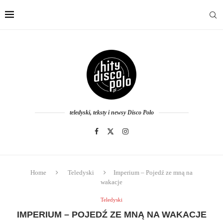
teledyski, teksty i newsy Disco Polo
Home
Teledyski
Imperium – Pojedź ze mną na
wakacje
Teledyski
IMPERIUM – POJEDŹ ZE MNĄ NA WAKACJE