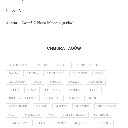
News – Vixa
Akcent – Zostań Z Nami Melodio (audio)
CHMURA TAGÓW
AFTER PARTY
AKCENT
ANDRE
BARTOSZ JAGIELSKI
BASTA
BAYERA
BAYER FULL
BLUE BOX
BOYS
CZADOMAN
DAVE
EFFECT
EXTAZY
FAIR PLAY
FISHER
GESEK
HIT SANOK
IMPRESS
JOKER
JOKER & SEQUENCE
JORRGUS
LAMARO
LIMITH
MAGIK BAND
MAJKEL
MARIOO
MASTERS
MEGA DANCE
MEJK
MENELAOS
MIG
PIĘKNI I MŁODZI
PLAYBOYS
POWER PLAY
REDOX
ROMPEY
SEQUENCE
SHANTEL