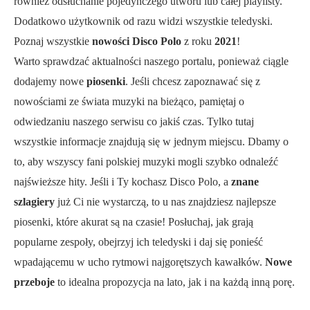
również odsłuchanie pojedynczego utworu lub całej playlisty.
Dodatkowo użytkownik od razu widzi wszystkie teledyski.
Poznaj wszystkie
nowości Disco Polo
z roku
2021
!
Warto sprawdzać aktualności naszego portalu, ponieważ ciągle
dodajemy nowe
piosenki
. Jeśli chcesz zapoznawać się z
nowościami ze świata muzyki na bieżąco, pamiętaj o
odwiedzaniu naszego serwisu co jakiś czas. Tylko tutaj
wszystkie informacje znajdują się w jednym miejscu. Dbamy o
to, aby wszyscy fani polskiej muzyki mogli szybko odnaleźć
najświeższe hity. Jeśli i Ty kochasz Disco Polo, a
znane
szlagiery
już Ci nie wystarczą, to u nas znajdziesz najlepsze
piosenki, które akurat są na czasie! Posłuchaj, jak grają
popularne zespoły, obejrzyj ich teledyski i daj się ponieść
wpadającemu w ucho rytmowi najgorętszych kawałków.
Nowe
przeboje
to idealna propozycja na lato, jak i na każdą inną porę.