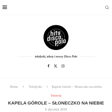
teledyski, teksty i newsy Disco Polo
Home
Teledyski
Kapela Górole – Słoneczko na niebie
Teledyski
KAPELA GÓROLE – SŁONECZKO NA NIEBIE
6 stycznia 2016