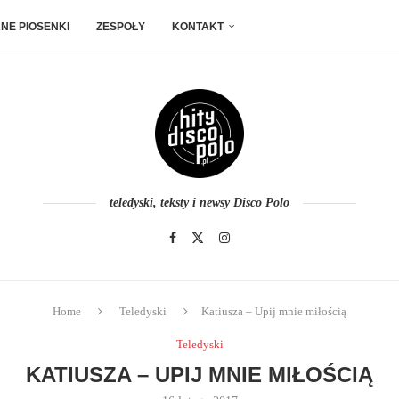
NE PIOSENKI
ZESPOŁY
KONTAKT
teledyski, teksty i newsy Disco Polo
Home
Teledyski
Katiusza – Upij mnie miłością
Teledyski
KATIUSZA – UPIJ MNIE MIŁOŚCIĄ