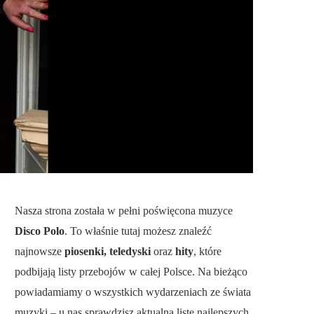
Nasza strona została w pełni poświęcona muzyce
Disco Polo
. To właśnie tutaj możesz znaleźć
najnowsze
piosenki, teledyski
oraz
hity
, które
podbijają listy przebojów w całej Polsce. Na bieżąco
powiadamiamy o wszystkich wydarzeniach ze świata
muzyki – u nas sprawdzisz aktualną listę najlepszych