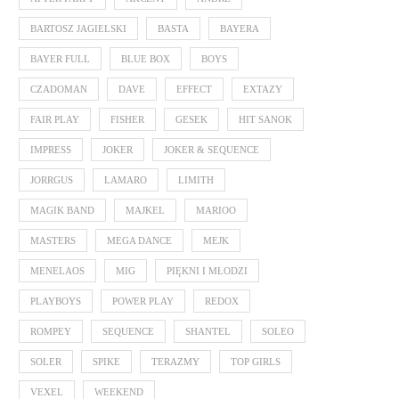
BARTOSZ JAGIELSKI
BASTA
BAYERA
BAYER FULL
BLUE BOX
BOYS
CZADOMAN
DAVE
EFFECT
EXTAZY
FAIR PLAY
FISHER
GESEK
HIT SANOK
IMPRESS
JOKER
JOKER & SEQUENCE
JORRGUS
LAMARO
LIMITH
MAGIK BAND
MAJKEL
MARIOO
MASTERS
MEGA DANCE
MEJK
MENELAOS
MIG
PIĘKNI I MŁODZI
PLAYBOYS
POWER PLAY
REDOX
ROMPEY
SEQUENCE
SHANTEL
SOLEO
SOLER
SPIKE
TERAZMY
TOP GIRLS
VEXEL
WEEKEND