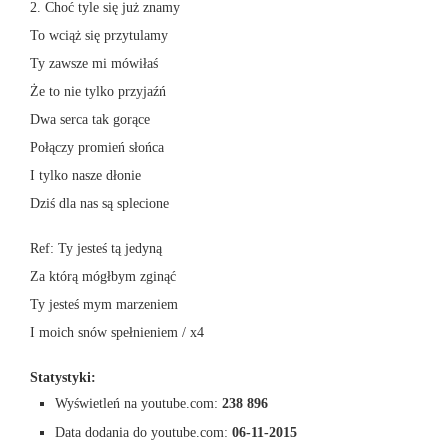
2. Choć tyle się już znamy
To wciąż się przytulamy
Ty zawsze mi mówiłaś
Że to nie tylko przyjaźń
Dwa serca tak gorące
Połączy promień słońca
I tylko nasze dłonie
Dziś dla nas są splecione
Ref: Ty jesteś tą jedyną
Za którą mógłbym zginąć
Ty jesteś mym marzeniem
I moich snów spełnieniem / x4
Statystyki:
Wyświetleń na youtube.com:
238 896
Data dodania do youtube.com:
06-11-2015