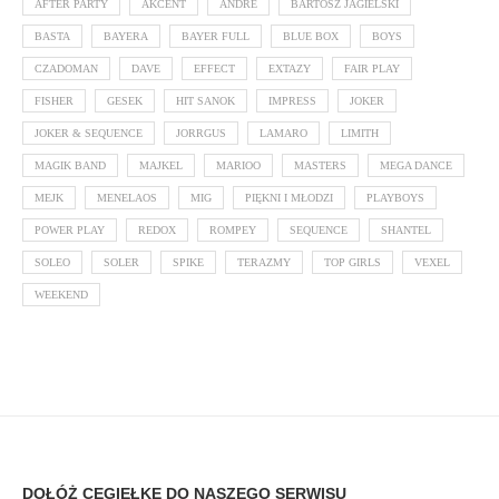
AFTER PARTY
AKCENT
ANDRE
BARTOSZ JAGIELSKI
BASTA
BAYERA
BAYER FULL
BLUE BOX
BOYS
CZADOMAN
DAVE
EFFECT
EXTAZY
FAIR PLAY
FISHER
GESEK
HIT SANOK
IMPRESS
JOKER
JOKER & SEQUENCE
JORRGUS
LAMARO
LIMITH
MAGIK BAND
MAJKEL
MARIOO
MASTERS
MEGA DANCE
MEJK
MENELAOS
MIG
PIĘKNI I MŁODZI
PLAYBOYS
POWER PLAY
REDOX
ROMPEY
SEQUENCE
SHANTEL
SOLEO
SOLER
SPIKE
TERAZMY
TOP GIRLS
VEXEL
WEEKEND
DOŁÓŻ CEGIEŁKĘ DO NASZEGO SERWISU