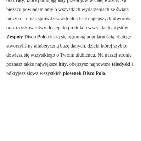
oraz
hity
, które podbijają listy przebojów w całej Polsce. Na
bieżąco powiadamiamy o wszystkich wydarzeniach ze świata
muzyki – u nas sprawdzisz aktualną listę najlepszych utworów
oraz uzyskasz łatwy dostęp do produkcji wszystkich artystów.
Zespoły Disco Polo
cieszą się ogromną popularnością, dlatego
stworzyliśmy alfabetyczną bazę danych, dzięki której szybko
dowiesz się wszystkiego o Twoim ulubieńcu. Na naszej stronie
poznasz także największe
hity
, obejrzysz najnowsze
teledyski
i
odkryjesz słowa wszystkich
piosenek Disco Polo
.