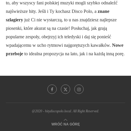
to, aby wszyscy fani polskiej muzyki mogli szybko odnaleźć
najświeższe hity. Jeśli i Ty kochasz Disco Polo, a
znane
szlagiery
już Ci nie wystarczą, to u nas znajdziesz najlepsze
piosenki, które akurat są na czasie! Posłuchaj, jak grają
popularne zespoły, obejrzyj ich teledyski i daj się ponieść
wpadającemu w ucho rytmowi najgorętszych kawałków.
Nowe
przeboje
to idealna propozycja na lato, jak i na każdą inną porę.
@2020 - hitydiscopolo.local. All Right Reserved.
WRÓĆ NA GÓRĘ