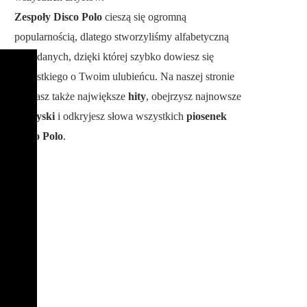
Zespoły Disco Polo
cieszą się ogromną
popularnością, dlatego stworzyliśmy alfabetyczną
bazę danych, dzięki której szybko dowiesz się
wszystkiego o Twoim ulubieńcu. Na naszej stronie
poznasz także największe
hity
, obejrzysz najnowsze
teledyski
i odkryjesz słowa wszystkich
piosenek
Disco Polo
.