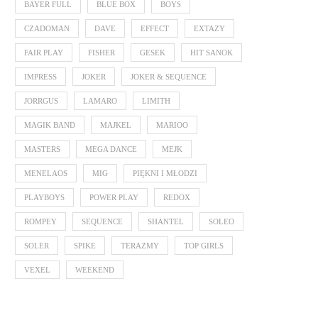
BAYER FULL
BLUE BOX
BOYS
CZADOMAN
DAVE
EFFECT
EXTAZY
FAIR PLAY
FISHER
GESEK
HIT SANOK
IMPRESS
JOKER
JOKER & SEQUENCE
JORRGUS
LAMARO
LIMITH
MAGIK BAND
MAJKEL
MARIOO
MASTERS
MEGA DANCE
MEJK
MENELAOS
MIG
PIĘKNI I MŁODZI
PLAYBOYS
POWER PLAY
REDOX
ROMPEY
SEQUENCE
SHANTEL
SOLEO
SOLER
SPIKE
TERAZMY
TOP GIRLS
VEXEL
WEEKEND