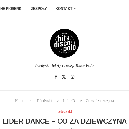
NE PIOSENKI
ZESPOŁY
KONTAKT
teledyski, teksty i newsy Disco Polo
Home
Teledyski
Lider Dance – Co za dziewczyna
Teledyski
LIDER DANCE – CO ZA DZIEWCZYNA