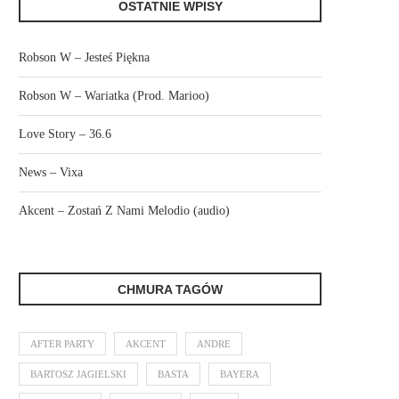
OSTATNIE WPISY
Robson W – Jesteś Piękna
Robson W – Wariatka (Prod. Marioo)
Love Story – 36.6
News – Vixa
Akcent – Zostań Z Nami Melodio (audio)
CHMURA TAGÓW
AFTER PARTY
AKCENT
ANDRE
BARTOSZ JAGIELSKI
BASTA
BAYERA