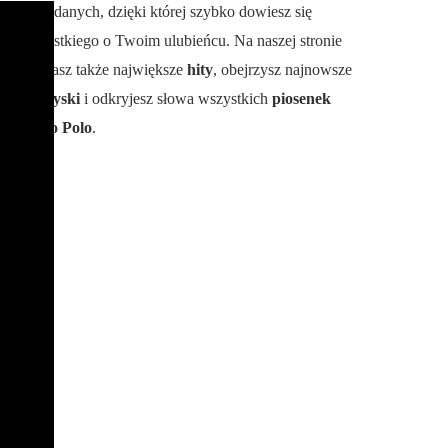
bazę danych, dzięki której szybko dowiesz się
wszystkiego o Twoim ulubieńcu. Na naszej stronie
poznasz także największe
hity
, obejrzysz najnowsze
teledyski
i odkryjesz słowa wszystkich
piosenek
Disco Polo
.