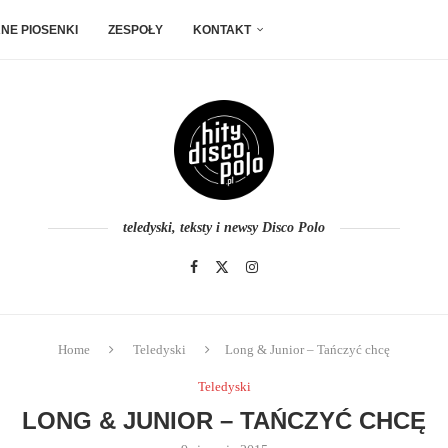
NE PIOSENKI
ZESPOŁY
KONTAKT
teledyski, teksty i newsy Disco Polo
Home
Teledyski
Long & Junior – Tańczyć chcę
Teledyski
LONG & JUNIOR – TAŃCZYĆ CHCĘ