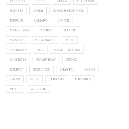
FAIR PLAY
FISHER
GESEK
HIT SANOK
IMPRESS
JOKER
JOKER & SEQUENCE
JORRGUS
LAMARO
LIMITH
MAGIK BAND
MAJKEL
MARIOO
MASTERS
MEGA DANCE
MEJK
MENELAOS
MIG
PIĘKNI I MŁODZI
PLAYBOYS
POWER PLAY
REDOX
ROMPEY
SEQUENCE
SHANTEL
SOLEO
SOLER
SPIKE
TERAZMY
TOP GIRLS
VEXEL
WEEKEND