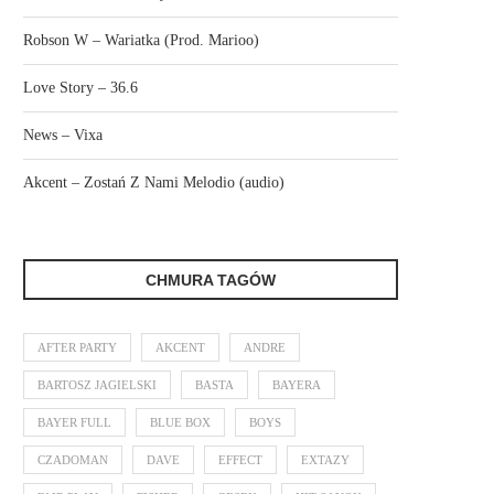
Robson W – Wariatka (Prod. Marioo)
Love Story – 36.6
News – Vixa
Akcent – Zostań Z Nami Melodio (audio)
CHMURA TAGÓW
AFTER PARTY
AKCENT
ANDRE
BARTOSZ JAGIELSKI
BASTA
BAYERA
BAYER FULL
BLUE BOX
BOYS
CZADOMAN
DAVE
EFFECT
EXTAZY