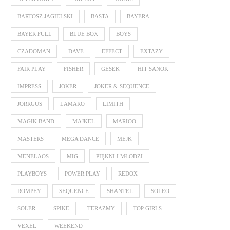
BARTOSZ JAGIELSKI
BASTA
BAYERA
BAYER FULL
BLUE BOX
BOYS
CZADOMAN
DAVE
EFFECT
EXTAZY
FAIR PLAY
FISHER
GESEK
HIT SANOK
IMPRESS
JOKER
JOKER & SEQUENCE
JORRGUS
LAMARO
LIMITH
MAGIK BAND
MAJKEL
MARIOO
MASTERS
MEGA DANCE
MEJK
MENELAOS
MIG
PIĘKNI I MŁODZI
PLAYBOYS
POWER PLAY
REDOX
ROMPEY
SEQUENCE
SHANTEL
SOLEO
SOLER
SPIKE
TERAZMY
TOP GIRLS
VEXEL
WEEKEND