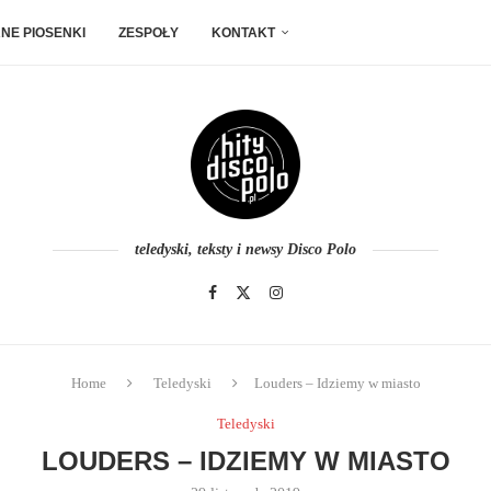
NE PIOSENKI
ZESPOŁY
KONTAKT
teledyski, teksty i newsy Disco Polo
Home
Teledyski
Louders – Idziemy w miasto
Teledyski
LOUDERS – IDZIEMY W MIASTO