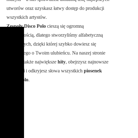
utworów oraz uzyskasz łatwy dostęp do produkcji
wszystkich artystów.
Zespoły Disco Polo
cieszą się ogromną
popularnością, dlatego stworzyliśmy alfabetyczną
bazę danych, dzięki której szybko dowiesz się
wszystkiego o Twoim ulubieńcu. Na naszej stronie
poznasz także największe
hity
, obejrzysz najnowsze
teledyski
i odkryjesz słowa wszystkich
piosenek
Disco Polo
.