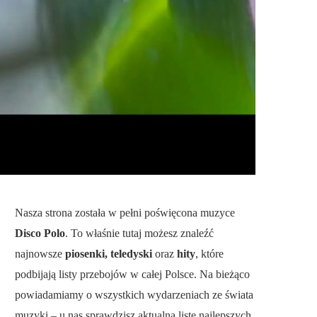
Nasza strona została w pełni poświęcona muzyce
Disco Polo
. To właśnie tutaj możesz znaleźć
najnowsze
piosenki, teledyski
oraz
hity
, które
podbijają listy przebojów w całej Polsce. Na bieżąco
powiadamiamy o wszystkich wydarzeniach ze świata
muzyki – u nas sprawdzisz aktualną listę najlepszych