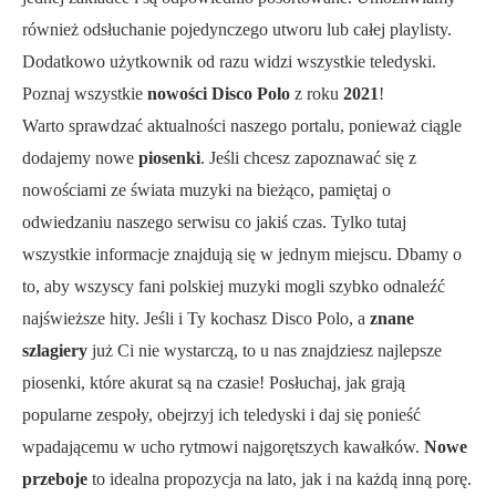
również odsłuchanie pojedynczego utworu lub całej playlisty.
Dodatkowo użytkownik od razu widzi wszystkie teledyski.
Poznaj wszystkie
nowości Disco Polo
z roku
2021
!
Warto sprawdzać aktualności naszego portalu, ponieważ ciągle
dodajemy nowe
piosenki
. Jeśli chcesz zapoznawać się z
nowościami ze świata muzyki na bieżąco, pamiętaj o
odwiedzaniu naszego serwisu co jakiś czas. Tylko tutaj
wszystkie informacje znajdują się w jednym miejscu. Dbamy o
to, aby wszyscy fani polskiej muzyki mogli szybko odnaleźć
najświeższe hity. Jeśli i Ty kochasz Disco Polo, a
znane
szlagiery
już Ci nie wystarczą, to u nas znajdziesz najlepsze
piosenki, które akurat są na czasie! Posłuchaj, jak grają
popularne zespoły, obejrzyj ich teledyski i daj się ponieść
wpadającemu w ucho rytmowi najgorętszych kawałków.
Nowe
przeboje
to idealna propozycja na lato, jak i na każdą inną porę.