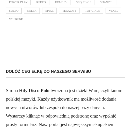
POWER PLAY
REDOX
ROMPEY
SEQUENCE
SHANTEL
SOLEO
SOLER
SPIKE
TERAZMY
TOP GIRLS
VEXEL
WEEKEND
DOŁÓŻ CEGIEŁKĘ DO NASZEGO SERWISU
Strona
Hity Disco Polo
tworzona jest dzięki Wam, czyli fanom
polskiej muzyki. Każdy użytkownik ma możliwość dodania
nowych utworów lub zespołu do naszej bazy danych.
Wystarczy kliknąć w odpowiednią podstronę oraz wypełnić
prosty formularz. Nasz portal jest największym skupiskiem