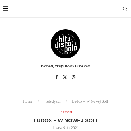
teledyski, teksty i newsy Disco Polo
Home
Teledyski
Ludox – W Nowej Soli
Teledyski
LUDOX – W NOWEJ SOLI
1 września 2021