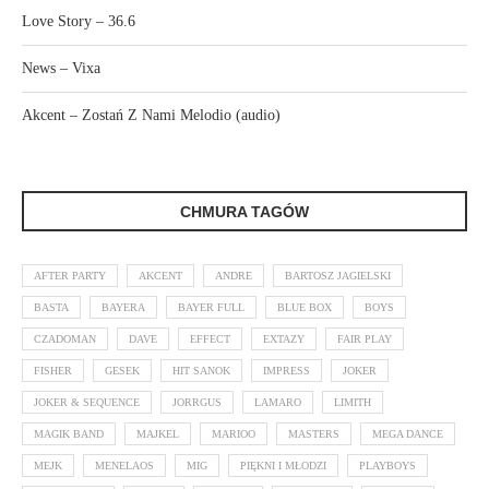
Love Story – 36.6
News – Vixa
Akcent – Zostań Z Nami Melodio (audio)
CHMURA TAGÓW
AFTER PARTY
AKCENT
ANDRE
BARTOSZ JAGIELSKI
BASTA
BAYERA
BAYER FULL
BLUE BOX
BOYS
CZADOMAN
DAVE
EFFECT
EXTAZY
FAIR PLAY
FISHER
GESEK
HIT SANOK
IMPRESS
JOKER
JOKER & SEQUENCE
JORRGUS
LAMARO
LIMITH
MAGIK BAND
MAJKEL
MARIOO
MASTERS
MEGA DANCE
MEJK
MENELAOS
MIG
PIĘKNI I MŁODZI
PLAYBOYS