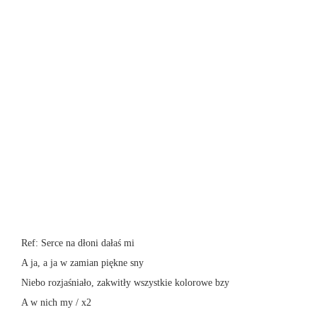
Ref: Serce na dłoni dałaś mi
A ja, a ja w zamian piękne sny
Niebo rozjaśniało, zakwitły wszystkie kolorowe bzy
A w nich my / x2