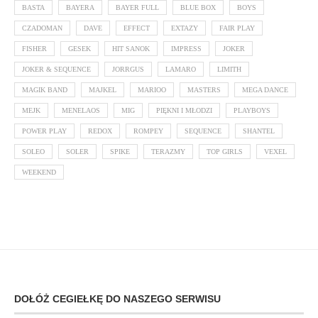
BASTA
BAYERA
BAYER FULL
BLUE BOX
BOYS
CZADOMAN
DAVE
EFFECT
EXTAZY
FAIR PLAY
FISHER
GESEK
HIT SANOK
IMPRESS
JOKER
JOKER & SEQUENCE
JORRGUS
LAMARO
LIMITH
MAGIK BAND
MAJKEL
MARIOO
MASTERS
MEGA DANCE
MEJK
MENELAOS
MIG
PIĘKNI I MŁODZI
PLAYBOYS
POWER PLAY
REDOX
ROMPEY
SEQUENCE
SHANTEL
SOLEO
SOLER
SPIKE
TERAZMY
TOP GIRLS
VEXEL
WEEKEND
DOŁÓŻ CEGIEŁKĘ DO NASZEGO SERWISU