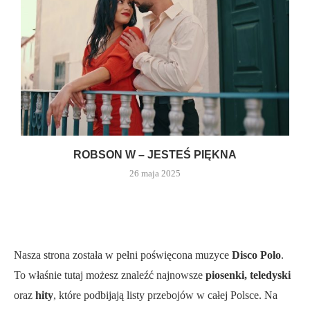
ROBSON W – JESTEŚ PIĘKNA
26 maja 2025
Nasza strona została w pełni poświęcona muzyce
Disco Polo
.
To właśnie tutaj możesz znaleźć najnowsze
piosenki, teledyski
oraz
hity
, które podbijają listy przebojów w całej Polsce. Na