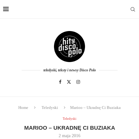
teledyski, teksty i newsy Disco Polo
Home
Teledyski
Marioo – Ukradnę Ci Buziaka
Teledyski
MARIOO – UKRADNĘ CI BUZIAKA
2 maja 2016