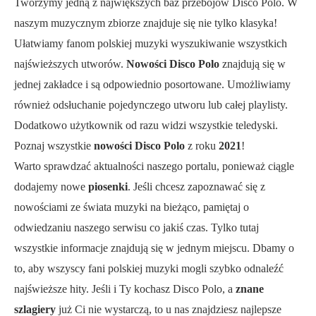
Tworzymy jedną z największych baz przebojów Disco Polo. W
naszym muzycznym zbiorze znajduje się nie tylko klasyka!
Ułatwiamy fanom polskiej muzyki wyszukiwanie wszystkich
najświeższych utworów.
Nowości Disco Polo
znajdują się w
jednej zakładce i są odpowiednio posortowane. Umożliwiamy
również odsłuchanie pojedynczego utworu lub całej playlisty.
Dodatkowo użytkownik od razu widzi wszystkie teledyski.
Poznaj wszystkie
nowości Disco Polo
z roku
2021
!
Warto sprawdzać aktualności naszego portalu, ponieważ ciągle
dodajemy nowe
piosenki
. Jeśli chcesz zapoznawać się z
nowościami ze świata muzyki na bieżąco, pamiętaj o
odwiedzaniu naszego serwisu co jakiś czas. Tylko tutaj
wszystkie informacje znajdują się w jednym miejscu. Dbamy o
to, aby wszyscy fani polskiej muzyki mogli szybko odnaleźć
najświeższe hity. Jeśli i Ty kochasz Disco Polo, a
znane
szlagiery
już Ci nie wystarczą, to u nas znajdziesz najlepsze