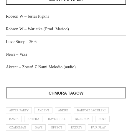
Robson W – Jesteś Piękna
Robson W – Wariatka (Prod. Marioo)
Love Story – 36.6
News – Vixa
Akcent – Zostań Z Nami Melodio (audio)
CHMURA TAGÓW
AFTER PARTY
AKCENT
ANDRE
BARTOSZ JAGIELSKI
BASTA
BAYERA
BAYER FULL
BLUE BOX
BOYS
CZADOMAN
DAVE
EFFECT
EXTAZY
FAIR PLAY