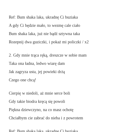
Ref: Bum shaka laka, ukradnę Ci buziaka
A gdy Ci będzie mało, to wezmę cale ciało
Bum shaka laka, już nie bądź sztywna taka
Rozepnij dwa guziczki, i pokaż mi policzki / x2
2. Gdy mnie trąca ręką, dreszcze w sobie mam
Taka ona ładna, ledwo wiarę dam
Jak zagryza usta, jej powieki drżą
Czego one chcą!
Cierpię w niedoli, aż mnie serce boli
Gdy takie biodra kręcą się powoli
Piękna dziewczyno, na co masz ochotę
Chciałbym cie zabrać do nieba i z powrotem
Ref: Bum shaka laka, ukradnę Ci buziaka