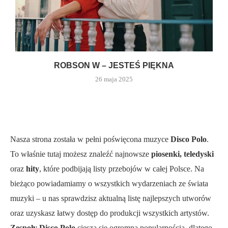
ROBSON W – JESTEŚ PIĘKNA
26 maja 2025
Nasza strona została w pełni poświęcona muzyce
Disco Polo
.
To właśnie tutaj możesz znaleźć najnowsze
piosenki, teledyski
oraz
hity
, które podbijają listy przebojów w całej Polsce. Na
bieżąco powiadamiamy o wszystkich wydarzeniach ze świata
muzyki – u nas sprawdzisz aktualną listę najlepszych utworów
oraz uzyskasz łatwy dostęp do produkcji wszystkich artystów.
Zespoły Disco Polo
cieszą się ogromną popularnością, dlatego