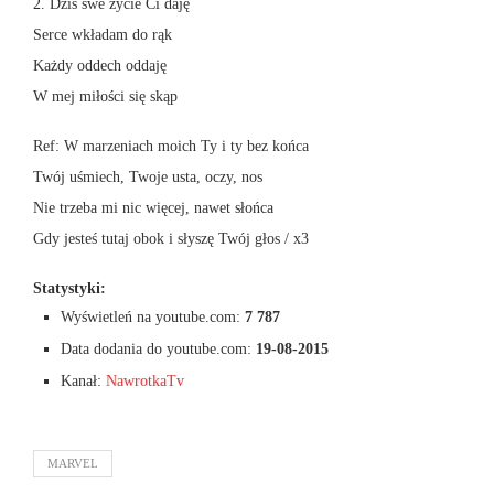
2. Dziś swe życie Ci daję
Serce wkładam do rąk
Każdy oddech oddaję
W mej miłości się skąp
Ref: W marzeniach moich Ty i ty bez końca
Twój uśmiech, Twoje usta, oczy, nos
Nie trzeba mi nic więcej, nawet słońca
Gdy jesteś tutaj obok i słyszę Twój głos / x3
Statystyki:
Wyświetleń na youtube.com:
7 787
Data dodania do youtube.com:
19-08-2015
Kanał:
NawrotkaTv
MARVEL