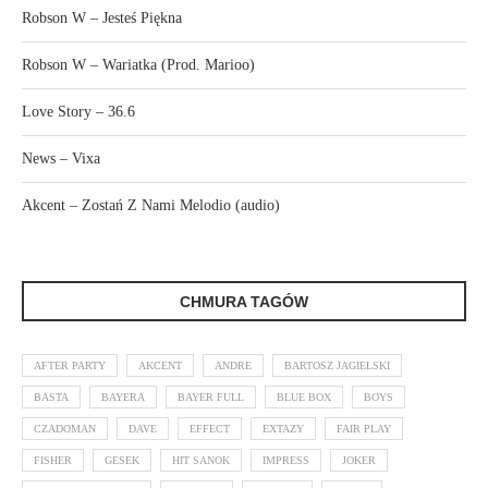
Robson W – Jesteś Piękna
Robson W – Wariatka (Prod. Marioo)
Love Story – 36.6
News – Vixa
Akcent – Zostań Z Nami Melodio (audio)
CHMURA TAGÓW
AFTER PARTY
AKCENT
ANDRE
BARTOSZ JAGIELSKI
BASTA
BAYERA
BAYER FULL
BLUE BOX
BOYS
CZADOMAN
DAVE
EFFECT
EXTAZY
FAIR PLAY
FISHER
GESEK
HIT SANOK
IMPRESS
JOKER