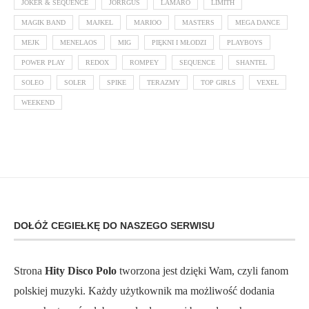
JOKER & SEQUENCE
JORRGUS
LAMARO
LIMITH
MAGIK BAND
MAJKEL
MARIOO
MASTERS
MEGA DANCE
MEJK
MENELAOS
MIG
PIĘKNI I MŁODZI
PLAYBOYS
POWER PLAY
REDOX
ROMPEY
SEQUENCE
SHANTEL
SOLEO
SOLER
SPIKE
TERAZMY
TOP GIRLS
VEXEL
WEEKEND
DOŁÓŻ CEGIEŁKĘ DO NASZEGO SERWISU
Strona
Hity Disco Polo
tworzona jest dzięki Wam, czyli fanom
polskiej muzyki. Każdy użytkownik ma możliwość dodania