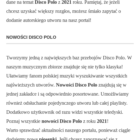
dane na temat
Disco Polo
z
2021
roku. Pamiętaj, że jeżeli
chcesz uzyskać większy rozgłos, możesz śmiało zapytać o
dodanie autorskiego utworu na nasz portal!
NOWOŚCI DISCO POLO
Tworzymy jedną z największych baz przebojów Disco Polo. W
naszym muzycznym zbiorze znajduje się nie tylko klasyka!
Ułatwiamy fanom polskiej muzyki wyszukiwanie wszystkich
najświeższych utworów.
Nowości Disco Polo
znajdują się w
jednej zakładce i są odpowiednio posortowane. Umożliwiamy
również odsłuchanie pojedynczego utworu lub całej playlisty.
Dodatkowo użytkownik od razu widzi wszystkie teledyski.
Poznaj wszystkie
nowości Disco Polo
z roku
2021
!
Warto sprawdzać aktualności naszego portalu, ponieważ ciągle
dodajemy nowe
piosenki
. Jeśli chcesz zapoznawać się z