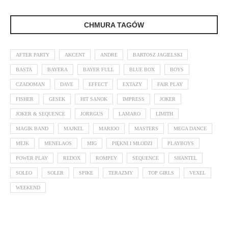
CHMURA TAGÓW
AFTER PARTY
AKCENT
ANDRE
BARTOSZ JAGIELSKI
BASTA
BAYERA
BAYER FULL
BLUE BOX
BOYS
CZADOMAN
DAVE
EFFECT
EXTAZY
FAIR PLAY
FISHER
GESEK
HIT SANOK
IMPRESS
JOKER
JOKER & SEQUENCE
JORRGUS
LAMARO
LIMITH
MAGIK BAND
MAJKEL
MARIOO
MASTERS
MEGA DANCE
MEJK
MENELAOS
MIG
PIĘKNI I MŁODZI
PLAYBOYS
POWER PLAY
REDOX
ROMPEY
SEQUENCE
SHANTEL
SOLEO
SOLER
SPIKE
TERAZMY
TOP GIRLS
VEXEL
WEEKEND