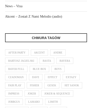
News – Vixa
Akcent – Zostań Z Nami Melodio (audio)
CHMURA TAGÓW
AFTER PARTY
AKCENT
ANDRE
BARTOSZ JAGIELSKI
BASTA
BAYERA
BAYER FULL
BLUE BOX
BOYS
CZADOMAN
DAVE
EFFECT
EXTAZY
FAIR PLAY
FISHER
GESEK
HIT SANOK
IMPRESS
JOKER
JOKER & SEQUENCE
JORRGUS
LAMARO
LIMITH