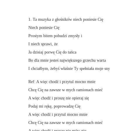
1. Ta muzyka z głośników niech poniesie Cię
Niech poniesie Cię
Prostym bitem pobudzi zmysły i
I niech sprawi, że
Ja dzisiaj porwę Cię do tańca
Bo dla mnie jesteś największego grzechu warta
I chciałbym, żebyś właśnie Ty spełniała moje sny
Ref: A więc chodź i przytul mocno mnie
Chcę Cię na zawsze w mych ramionach mieć
A więc chodź i proszę nie opieraj się
Podaj mi rękę, poprowadzę Cię
A więc chodź i przytul mocno mnie
Chcę Cię na zawsze w mych ramionach mieć
A więc chodź i proszę nie mów nie