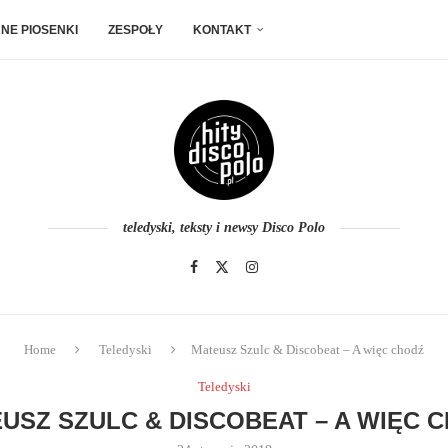
NE PIOSENKI
ZESPOŁY
KONTAKT
teledyski, teksty i newsy Disco Polo
Home
Teledyski
Mateusz Szulc & Discobeat – A więc chodź
Teledyski
USZ SZULC & DISCOBEAT – A WIĘC 