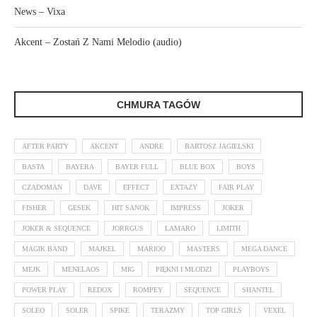
News – Vixa
Akcent – Zostań Z Nami Melodio (audio)
CHMURA TAGÓW
AFTER PARTY
AKCENT
ANDRE
BARTOSZ JAGIELSKI
BASTA
BAYERA
BAYER FULL
BLUE BOX
BOYS
CZADOMAN
DAVE
EFFECT
EXTAZY
FAIR PLAY
FISHER
GESEK
HIT SANOK
IMPRESS
JOKER
JOKER & SEQUENCE
JORRGUS
LAMARO
LIMITH
MAGIK BAND
MAJKEL
MARIOO
MASTERS
MEGA DANCE
MEJK
MENELAOS
MIG
PIĘKNI I MŁODZI
PLAYBOYS
POWER PLAY
REDOX
ROMPEY
SEQUENCE
SHANTEL
SOLEO
SOLER
SPIKE
TERAZMY
TOP GIRLS
VEXEL