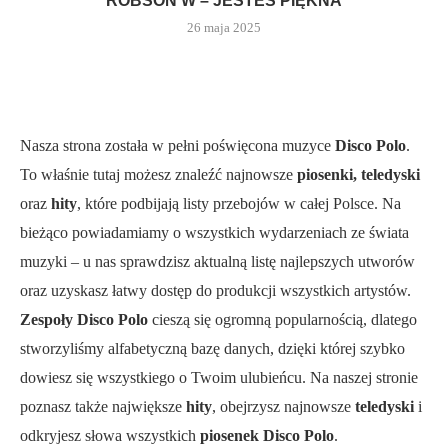
ROBSON W – JESTEŚ PIĘKNA
26 maja 2025
Nasza strona została w pełni poświęcona muzyce
Disco Polo
.
To właśnie tutaj możesz znaleźć najnowsze
piosenki, teledyski
oraz
hity
, które podbijają listy przebojów w całej Polsce. Na
bieżąco powiadamiamy o wszystkich wydarzeniach ze świata
muzyki – u nas sprawdzisz aktualną listę najlepszych utworów
oraz uzyskasz łatwy dostęp do produkcji wszystkich artystów.
Zespoły Disco Polo
cieszą się ogromną popularnością, dlatego
stworzyliśmy alfabetyczną bazę danych, dzięki której szybko
dowiesz się wszystkiego o Twoim ulubieńcu. Na naszej stronie
poznasz także największe
hity
, obejrzysz najnowsze
teledyski
i
odkryjesz słowa wszystkich
piosenek Disco Polo
.