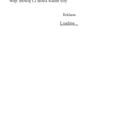
Więc mówię Ci słowa ważne trzy
Reklama
Loading...