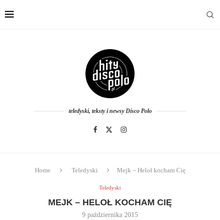
teledyski, teksty i newsy Disco Polo
Home
Teledyski
Mejk – Heloł kocham Cię
Teledyski
MEJK – HELOŁ KOCHAM CIĘ
9 października 2015