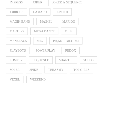
IMPRESS
JOKER
JOKER & SEQUENCE
JORRGUS
LAMARO
LIMITH
MAGIK BAND
MAJKEL
MARIOO
MASTERS
MEGA DANCE
MEJK
MENELAOS
MIG
PIĘKNI I MŁODZI
PLAYBOYS
POWER PLAY
REDOX
ROMPEY
SEQUENCE
SHANTEL
SOLEO
SOLER
SPIKE
TERAZMY
TOP GIRLS
VEXEL
WEEKEND