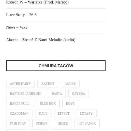
Robson W – Wariatka (Prod. Marioo)
Love Story – 36.6
News – Vixa
Akcent – Zostań Z Nami Melodio (audio)
CHMURA TAGÓW
AFTER PARTY
AKCENT
ANDRE
BARTOSZ JAGIELSKI
BASTA
BAYERA
BAYER FULL
BLUE BOX
BOYS
CZADOMAN
DAVE
EFFECT
EXTAZY
FAIR PLAY
FISHER
GESEK
HIT SANOK