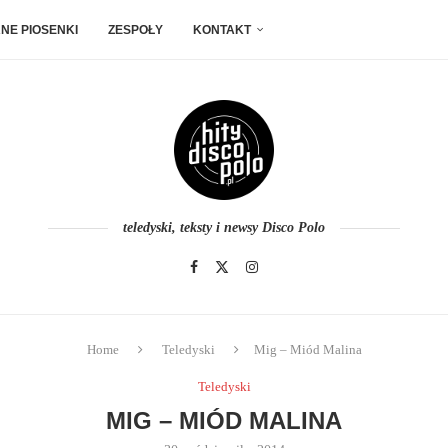
NE PIOSENKI
ZESPOŁY
KONTAKT
teledyski, teksty i newsy Disco Polo
Home
Teledyski
Mig – Miód Malina
Teledyski
MIG – MIÓD MALINA