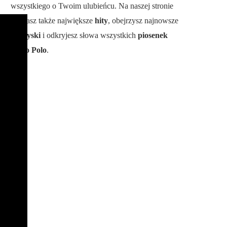
wszystkiego o Twoim ulubieńcu. Na naszej stronie
poznasz także największe
hity
, obejrzysz najnowsze
teledyski
i odkryjesz słowa wszystkich
piosenek
Disco Polo
.