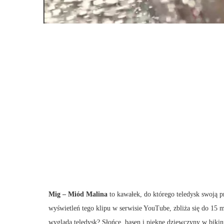
Mig – Miód Malina
to kawałek, do którego teledysk swoją pr
wyświetleń tego klipu w serwisie YouTube, zbliża się do 15 m
wygląda teledysk? Słońce, basen i piękne dziewczyny w biki