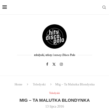
teledyski, teksty i newsy Disco Polo
Home
Teledyski
Mig – Ta Malutka Blondynka
Teledyski
MIG – TA MALUTKA BLONDYNKA
13 lipca 2016