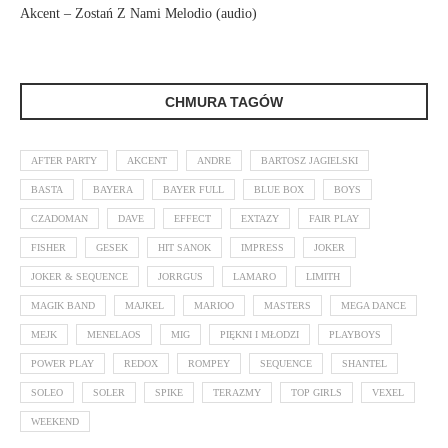
Akcent – Zostań Z Nami Melodio (audio)
CHMURA TAGÓW
AFTER PARTY
AKCENT
ANDRE
BARTOSZ JAGIELSKI
BASTA
BAYERA
BAYER FULL
BLUE BOX
BOYS
CZADOMAN
DAVE
EFFECT
EXTAZY
FAIR PLAY
FISHER
GESEK
HIT SANOK
IMPRESS
JOKER
JOKER & SEQUENCE
JORRGUS
LAMARO
LIMITH
MAGIK BAND
MAJKEL
MARIOO
MASTERS
MEGA DANCE
MEJK
MENELAOS
MIG
PIĘKNI I MŁODZI
PLAYBOYS
POWER PLAY
REDOX
ROMPEY
SEQUENCE
SHANTEL
SOLEO
SOLER
SPIKE
TERAZMY
TOP GIRLS
VEXEL
WEEKEND