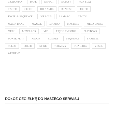
CZADOMAN
DAVE
EFFECT
EXTAZY
FAIR PLAY
FISHER
GESEK
HIT SANOK
IMPRESS
JOKER
JOKER & SEQUENCE
JORRGUS
LAMARO
LIMITH
MAGIK BAND
MAJKEL
MARIOO
MASTERS
MEGA DANCE
MEJK
MENELAOS
MIG
PIĘKNI I MŁODZI
PLAYBOYS
POWER PLAY
REDOX
ROMPEY
SEQUENCE
SHANTEL
SOLEO
SOLER
SPIKE
TERAZMY
TOP GIRLS
VEXEL
WEEKEND
DOŁÓŻ CEGIEŁKĘ DO NASZEGO SERWISU