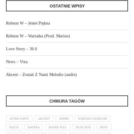
OSTATNIE WPISY
Robson W – Jesteś Piękna
Robson W – Wariatka (Prod. Marioo)
Love Story – 36.6
News – Vixa
Akcent – Zostań Z Nami Melodio (audio)
CHMURA TAGÓW
AFTER PARTY
AKCENT
ANDRE
BARTOSZ JAGIELSKI
BASTA
BAYERA
BAYER FULL
BLUE BOX
BOYS