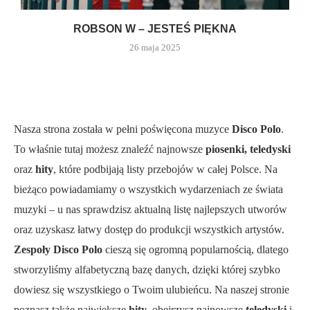
ROBSON W – JESTEŚ PIĘKNA
26 maja 2025
Nasza strona została w pełni poświęcona muzyce
Disco Polo
.
To właśnie tutaj możesz znaleźć najnowsze
piosenki, teledyski
oraz
hity
, które podbijają listy przebojów w całej Polsce. Na
bieżąco powiadamiamy o wszystkich wydarzeniach ze świata
muzyki – u nas sprawdzisz aktualną listę najlepszych utworów
oraz uzyskasz łatwy dostęp do produkcji wszystkich artystów.
Zespoły Disco Polo
cieszą się ogromną popularnością, dlatego
stworzyliśmy alfabetyczną bazę danych, dzięki której szybko
dowiesz się wszystkiego o Twoim ulubieńcu. Na naszej stronie
poznasz także największe
hity
, obejrzysz najnowsze
teledyski
i