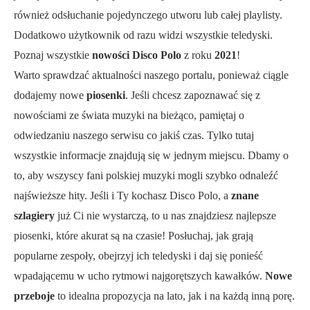
również odsłuchanie pojedynczego utworu lub całej playlisty.
Dodatkowo użytkownik od razu widzi wszystkie teledyski.
Poznaj wszystkie
nowości Disco Polo
z roku
2021
!
Warto sprawdzać aktualności naszego portalu, ponieważ ciągle
dodajemy nowe
piosenki
. Jeśli chcesz zapoznawać się z
nowościami ze świata muzyki na bieżąco, pamiętaj o
odwiedzaniu naszego serwisu co jakiś czas. Tylko tutaj
wszystkie informacje znajdują się w jednym miejscu. Dbamy o
to, aby wszyscy fani polskiej muzyki mogli szybko odnaleźć
najświeższe hity. Jeśli i Ty kochasz Disco Polo, a
znane
szlagiery
już Ci nie wystarczą, to u nas znajdziesz najlepsze
piosenki, które akurat są na czasie! Posłuchaj, jak grają
popularne zespoły, obejrzyj ich teledyski i daj się ponieść
wpadającemu w ucho rytmowi najgorętszych kawałków.
Nowe
przeboje
to idealna propozycja na lato, jak i na każdą inną porę.