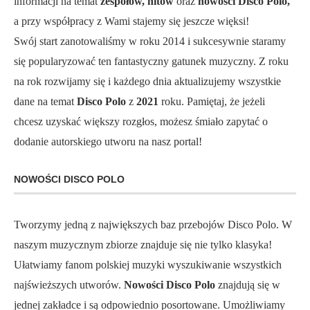
informacji na temat
zespołów, hitów
oraz
nowości Disco Polo,
a przy współpracy z Wami stajemy się jeszcze więksi!
Swój start zanotowaliśmy w roku 2014 i sukcesywnie staramy
się popularyzować ten fantastyczny gatunek muzyczny. Z roku
na rok rozwijamy się i każdego dnia aktualizujemy wszystkie
dane na temat
Disco Polo
z
2021
roku. Pamiętaj, że jeżeli
chcesz uzyskać większy rozgłos, możesz śmiało zapytać o
dodanie autorskiego utworu na nasz portal!
NOWOŚCI DISCO POLO
Tworzymy jedną z największych baz przebojów Disco Polo. W
naszym muzycznym zbiorze znajduje się nie tylko klasyka!
Ułatwiamy fanom polskiej muzyki wyszukiwanie wszystkich
najświeższych utworów.
Nowości Disco Polo
znajdują się w
jednej zakładce i są odpowiednio posortowane. Umożliwiamy