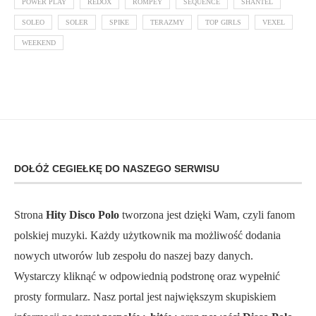
POWER PLAY
REDOX
ROMPEY
SEQUENCE
SHANTEL
SOLEO
SOLER
SPIKE
TERAZMY
TOP GIRLS
VEXEL
WEEKEND
DOŁÓŻ CEGIEŁKĘ DO NASZEGO SERWISU
Strona
Hity Disco Polo
tworzona jest dzięki Wam, czyli fanom
polskiej muzyki. Każdy użytkownik ma możliwość dodania
nowych utworów lub zespołu do naszej bazy danych.
Wystarczy kliknąć w odpowiednią podstronę oraz wypełnić
prosty formularz. Nasz portal jest największym skupiskiem