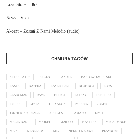
Love Story – 36.6
News – Vixa
Akcent – Zostań Z Nami Melodio (audio)
CHMURA TAGÓW
AFTER PARTY
AKCENT
ANDRE
BARTOSZ JAGIELSKI
BASTA
BAYERA
BAYER FULL
BLUE BOX
BOYS
CZADOMAN
DAVE
EFFECT
EXTAZY
FAIR PLAY
FISHER
GESEK
HIT SANOK
IMPRESS
JOKER
JOKER & SEQUENCE
JORRGUS
LAMARO
LIMITH
MAGIK BAND
MAJKEL
MARIOO
MASTERS
MEGA DANCE
MEJK
MENELAOS
MIG
PIĘKNI I MŁODZI
PLAYBOYS