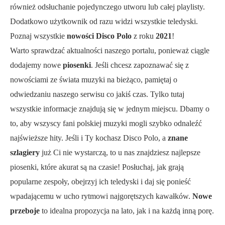
również odsłuchanie pojedynczego utworu lub całej playlisty.
Dodatkowo użytkownik od razu widzi wszystkie teledyski.
Poznaj wszystkie
nowości Disco Polo
z roku
2021
!
Warto sprawdzać aktualności naszego portalu, ponieważ ciągle
dodajemy nowe
piosenki
. Jeśli chcesz zapoznawać się z
nowościami ze świata muzyki na bieżąco, pamiętaj o
odwiedzaniu naszego serwisu co jakiś czas. Tylko tutaj
wszystkie informacje znajdują się w jednym miejscu. Dbamy o
to, aby wszyscy fani polskiej muzyki mogli szybko odnaleźć
najświeższe hity. Jeśli i Ty kochasz Disco Polo, a
znane
szlagiery
już Ci nie wystarczą, to u nas znajdziesz najlepsze
piosenki, które akurat są na czasie! Posłuchaj, jak grają
popularne zespoły, obejrzyj ich teledyski i daj się ponieść
wpadającemu w ucho rytmowi najgorętszych kawałków.
Nowe
przeboje
to idealna propozycja na lato, jak i na każdą inną porę.