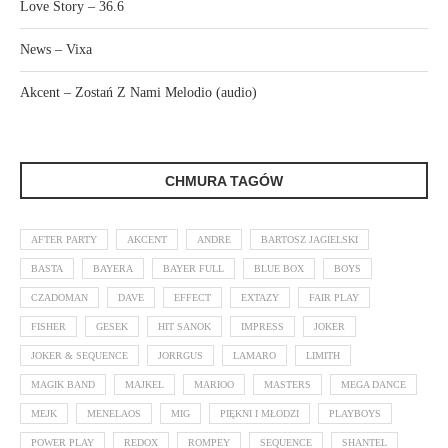
Love Story – 36.6
News – Vixa
Akcent – Zostań Z Nami Melodio (audio)
CHMURA TAGÓW
AFTER PARTY
AKCENT
ANDRE
BARTOSZ JAGIELSKI
BASTA
BAYERA
BAYER FULL
BLUE BOX
BOYS
CZADOMAN
DAVE
EFFECT
EXTAZY
FAIR PLAY
FISHER
GESEK
HIT SANOK
IMPRESS
JOKER
JOKER & SEQUENCE
JORRGUS
LAMARO
LIMITH
MAGIK BAND
MAJKEL
MARIOO
MASTERS
MEGA DANCE
MEJK
MENELAOS
MIG
PIĘKNI I MŁODZI
PLAYBOYS
POWER PLAY
REDOX
ROMPEY
SEQUENCE
SHANTEL