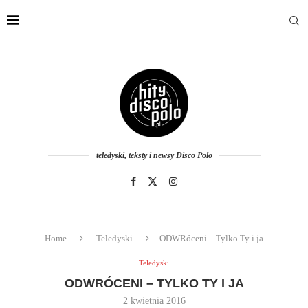
teledyski, teksty i newsy Disco Polo
Home
Teledyski
ODWRóceni – Tylko Ty i ja
Teledyski
ODWRÓCENI – TYLKO TY I JA
2 kwietnia 2016