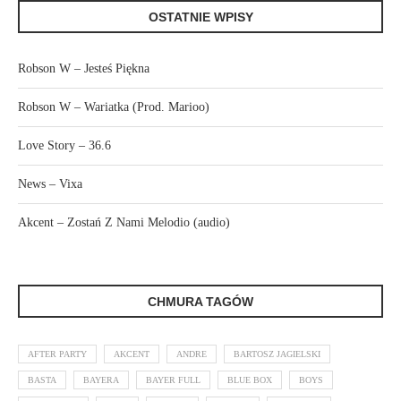
OSTATNIE WPISY
Robson W – Jesteś Piękna
Robson W – Wariatka (Prod. Marioo)
Love Story – 36.6
News – Vixa
Akcent – Zostań Z Nami Melodio (audio)
CHMURA TAGÓW
AFTER PARTY
AKCENT
ANDRE
BARTOSZ JAGIELSKI
BASTA
BAYERA
BAYER FULL
BLUE BOX
BOYS