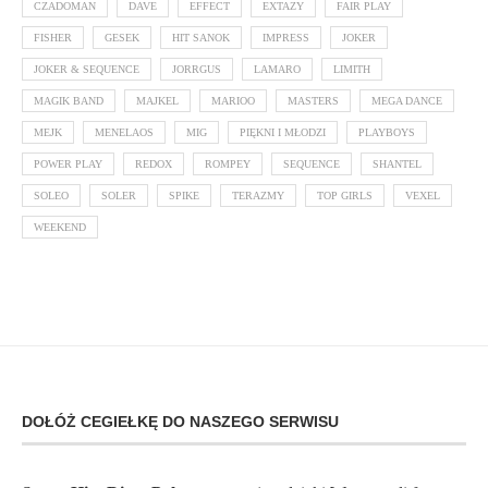
CZADOMAN
DAVE
EFFECT
EXTAZY
FAIR PLAY
FISHER
GESEK
HIT SANOK
IMPRESS
JOKER
JOKER & SEQUENCE
JORRGUS
LAMARO
LIMITH
MAGIK BAND
MAJKEL
MARIOO
MASTERS
MEGA DANCE
MEJK
MENELAOS
MIG
PIĘKNI I MŁODZI
PLAYBOYS
POWER PLAY
REDOX
ROMPEY
SEQUENCE
SHANTEL
SOLEO
SOLER
SPIKE
TERAZMY
TOP GIRLS
VEXEL
WEEKEND
DOŁÓŻ CEGIEŁKĘ DO NASZEGO SERWISU