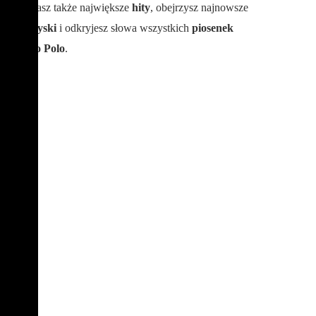
poznasz także największe
hity
, obejrzysz najnowsze
teledyski
i odkryjesz słowa wszystkich
piosenek
Disco Polo
.