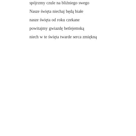
spójrzmy czule na bliźniego swego
Nasze święta niechaj będą białe
nasze święta od roku czekane
powitajmy gwiazdę betlejemską
niech w te święta twarde serca zmiękną