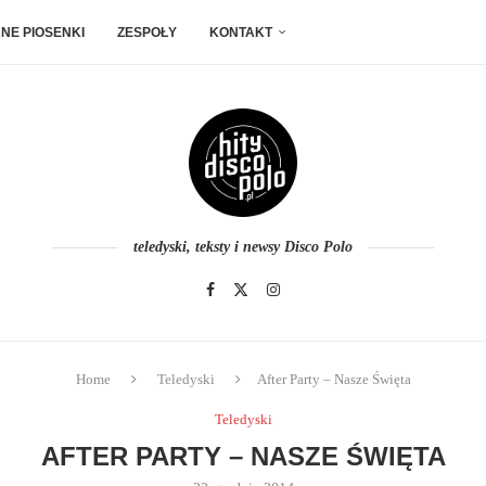
NE PIOSENKI
ZESPOŁY
KONTAKT
teledyski, teksty i newsy Disco Polo
Home
Teledyski
After Party – Nasze Święta
Teledyski
AFTER PARTY – NASZE ŚWIĘTA