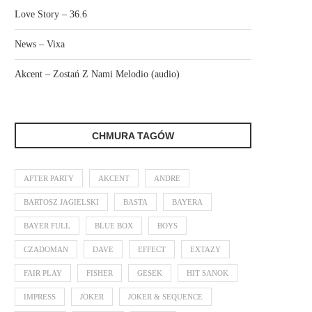
Love Story – 36.6
News – Vixa
Akcent – Zostań Z Nami Melodio (audio)
CHMURA TAGÓW
AFTER PARTY
AKCENT
ANDRE
BARTOSZ JAGIELSKI
BASTA
BAYERA
BAYER FULL
BLUE BOX
BOYS
CZADOMAN
DAVE
EFFECT
EXTAZY
FAIR PLAY
FISHER
GESEK
HIT SANOK
IMPRESS
JOKER
JOKER & SEQUENCE