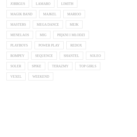
JORRGUS
LAMARO
LIMITH
MAGIK BAND
MAJKEL
MARIOO
MASTERS
MEGA DANCE
MEJK
MENELAOS
MIG
PIĘKNI I MŁODZI
PLAYBOYS
POWER PLAY
REDOX
ROMPEY
SEQUENCE
SHANTEL
SOLEO
SOLER
SPIKE
TERAZMY
TOP GIRLS
VEXEL
WEEKEND