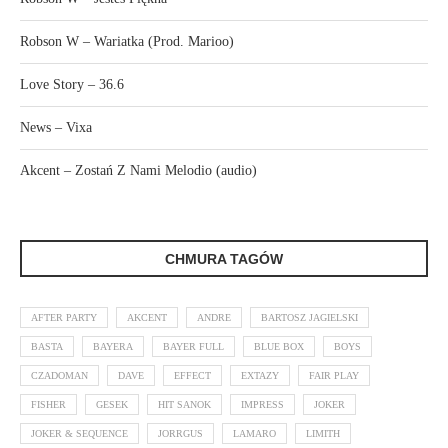
Robson W – Wariatka (Prod. Marioo)
Love Story – 36.6
News – Vixa
Akcent – Zostań Z Nami Melodio (audio)
CHMURA TAGÓW
AFTER PARTY
AKCENT
ANDRE
BARTOSZ JAGIELSKI
BASTA
BAYERA
BAYER FULL
BLUE BOX
BOYS
CZADOMAN
DAVE
EFFECT
EXTAZY
FAIR PLAY
FISHER
GESEK
HIT SANOK
IMPRESS
JOKER
JOKER & SEQUENCE
JORRGUS
LAMARO
LIMITH