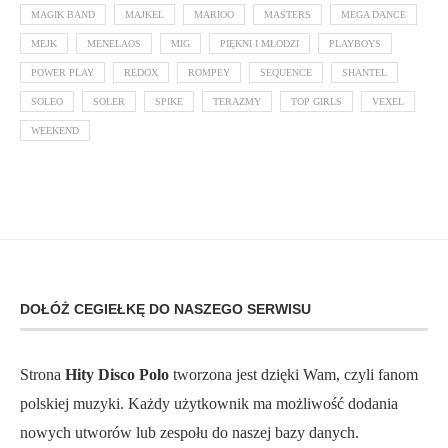
MAGIK BAND
MAJKEL
MARIOO
MASTERS
MEGA DANCE
MEJK
MENELAOS
MIG
PIĘKNI I MŁODZI
PLAYBOYS
POWER PLAY
REDOX
ROMPEY
SEQUENCE
SHANTEL
SOLEO
SOLER
SPIKE
TERAZMY
TOP GIRLS
VEXEL
WEEKEND
DOŁÓŻ CEGIEŁKĘ DO NASZEGO SERWISU
Strona
Hity Disco Polo
tworzona jest dzięki Wam, czyli fanom
polskiej muzyki. Każdy użytkownik ma możliwość dodania
nowych utworów lub zespołu do naszej bazy danych.