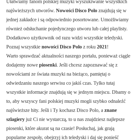
Ułatwiamy fanom polskiej muzyki wyszukiwanie wszystkich
najświeższych utworów.
Nowości Disco Polo
znajdują się w
jednej zakładce i są odpowiednio posortowane. Umożliwiamy
również odsłuchanie pojedynczego utworu lub całej playlisty.
Dodatkowo użytkownik od razu widzi wszystkie teledyski.
Poznaj wszystkie
nowości Disco Polo
z roku
2021
!
Warto sprawdzać aktualności naszego portalu, ponieważ ciągle
dodajemy nowe
piosenki
. Jeśli chcesz zapoznawać się z
nowościami ze świata muzyki na bieżąco, pamiętaj o
odwiedzaniu naszego serwisu co jakiś czas. Tylko tutaj
wszystkie informacje znajdują się w jednym miejscu. Dbamy o
to, aby wszyscy fani polskiej muzyki mogli szybko odnaleźć
najświeższe hity. Jeśli i Ty kochasz Disco Polo, a
znane
szlagiery
już Ci nie wystarczą, to u nas znajdziesz najlepsze
piosenki, które akurat są na czasie! Posłuchaj, jak grają
popularne zespoły, obejrzyj ich teledyski i daj się ponieść