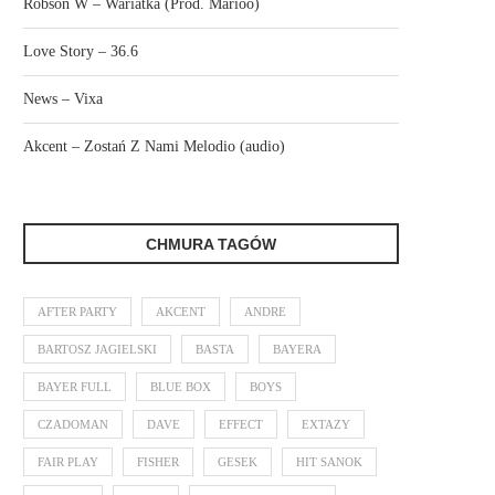
Robson W – Wariatka (Prod. Marioo)
Love Story – 36.6
News – Vixa
Akcent – Zostań Z Nami Melodio (audio)
CHMURA TAGÓW
AFTER PARTY
AKCENT
ANDRE
BARTOSZ JAGIELSKI
BASTA
BAYERA
BAYER FULL
BLUE BOX
BOYS
CZADOMAN
DAVE
EFFECT
EXTAZY
FAIR PLAY
FISHER
GESEK
HIT SANOK