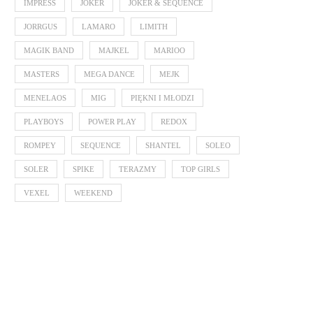
IMPRESS
JOKER
JOKER & SEQUENCE
JORRGUS
LAMARO
LIMITH
MAGIK BAND
MAJKEL
MARIOO
MASTERS
MEGA DANCE
MEJK
MENELAOS
MIG
PIĘKNI I MŁODZI
PLAYBOYS
POWER PLAY
REDOX
ROMPEY
SEQUENCE
SHANTEL
SOLEO
SOLER
SPIKE
TERAZMY
TOP GIRLS
VEXEL
WEEKEND