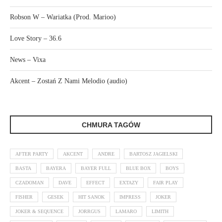
Robson W – Wariatka (Prod. Marioo)
Love Story – 36.6
News – Vixa
Akcent – Zostań Z Nami Melodio (audio)
CHMURA TAGÓW
AFTER PARTY
AKCENT
ANDRE
BARTOSZ JAGIELSKI
BASTA
BAYERA
BAYER FULL
BLUE BOX
BOYS
CZADOMAN
DAVE
EFFECT
EXTAZY
FAIR PLAY
FISHER
GESEK
HIT SANOK
IMPRESS
JOKER
JOKER & SEQUENCE
JORRGUS
LAMARO
LIMITH