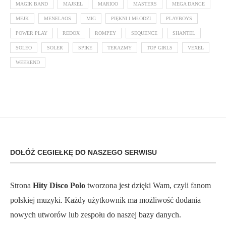
MAGIK BAND
MAJKEL
MARIOO
MASTERS
MEGA DANCE
MEJK
MENELAOS
MIG
PIĘKNI I MŁODZI
PLAYBOYS
POWER PLAY
REDOX
ROMPEY
SEQUENCE
SHANTEL
SOLEO
SOLER
SPIKE
TERAZMY
TOP GIRLS
VEXEL
WEEKEND
DOŁÓŻ CEGIEŁKĘ DO NASZEGO SERWISU
Strona
Hity Disco Polo
tworzona jest dzięki Wam, czyli fanom
polskiej muzyki. Każdy użytkownik ma możliwość dodania
nowych utworów lub zespołu do naszej bazy danych.