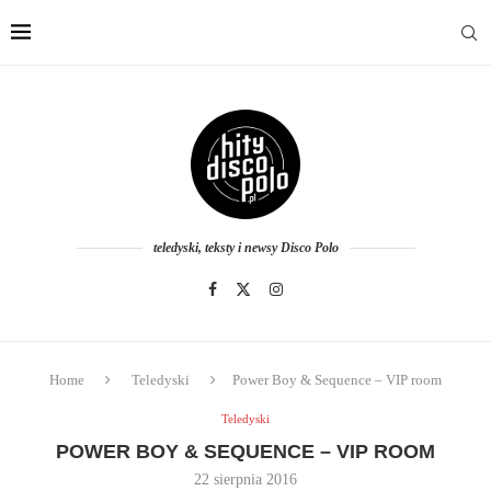
teledyski, teksty i newsy Disco Polo
Home
Teledyski
Power Boy & Sequence – VIP room
Teledyski
POWER BOY & SEQUENCE – VIP ROOM
22 sierpnia 2016