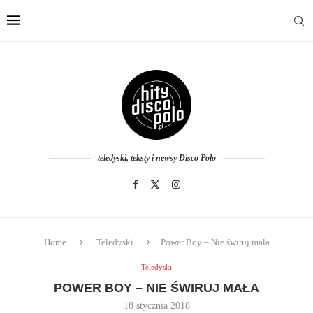
teledyski, teksty i newsy Disco Polo
Home
Teledyski
Power Boy – Nie świruj mała
Teledyski
POWER BOY – NIE ŚWIRUJ MAŁA
18 stycznia 2018