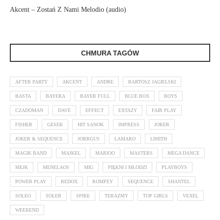
Akcent – Zostań Z Nami Melodio (audio)
CHMURA TAGÓW
AFTER PARTY
AKCENT
ANDRE
BARTOSZ JAGIELSKI
BASTA
BAYERA
BAYER FULL
BLUE BOX
BOYS
CZADOMAN
DAVE
EFFECT
EXTAZY
FAIR PLAY
FISHER
GESEK
HIT SANOK
IMPRESS
JOKER
JOKER & SEQUENCE
JORRGUS
LAMARO
LIMITH
MAGIK BAND
MAJKEL
MARIOO
MASTERS
MEGA DANCE
MEJK
MENELAOS
MIG
PIĘKNI I MŁODZI
PLAYBOYS
POWER PLAY
REDOX
ROMPEY
SEQUENCE
SHANTEL
SOLEO
SOLER
SPIKE
TERAZMY
TOP GIRLS
VEXEL
WEEKEND