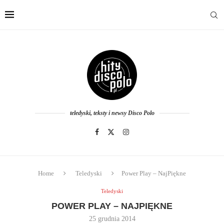
teledyski, teksty i newsy Disco Polo
Home
Teledyski
Power Play – NajPiękne
Teledyski
POWER PLAY – NAJPIĘKNE
25 grudnia 2014