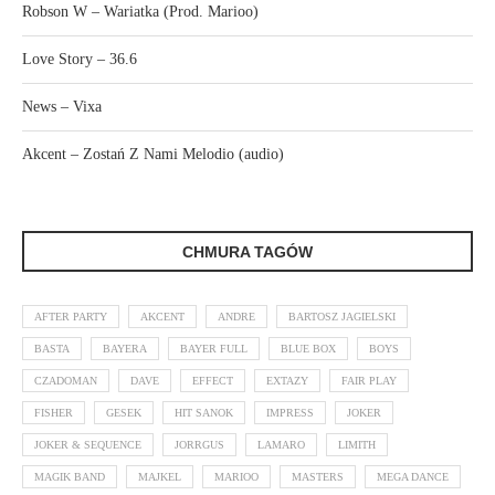
Robson W – Wariatka (Prod. Marioo)
Love Story – 36.6
News – Vixa
Akcent – Zostań Z Nami Melodio (audio)
CHMURA TAGÓW
AFTER PARTY
AKCENT
ANDRE
BARTOSZ JAGIELSKI
BASTA
BAYERA
BAYER FULL
BLUE BOX
BOYS
CZADOMAN
DAVE
EFFECT
EXTAZY
FAIR PLAY
FISHER
GESEK
HIT SANOK
IMPRESS
JOKER
JOKER & SEQUENCE
JORRGUS
LAMARO
LIMITH
MAGIK BAND
MAJKEL
MARIOO
MASTERS
MEGA DANCE