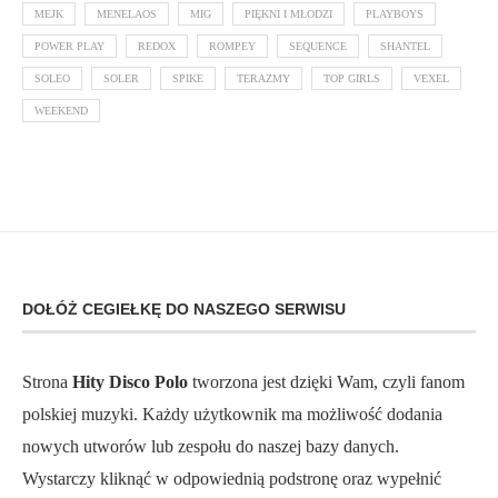
MEJK
MENELAOS
MIG
PIĘKNI I MŁODZI
PLAYBOYS
POWER PLAY
REDOX
ROMPEY
SEQUENCE
SHANTEL
SOLEO
SOLER
SPIKE
TERAZMY
TOP GIRLS
VEXEL
WEEKEND
DOŁÓŻ CEGIEŁKĘ DO NASZEGO SERWISU
Strona
Hity Disco Polo
tworzona jest dzięki Wam, czyli fanom
polskiej muzyki. Każdy użytkownik ma możliwość dodania
nowych utworów lub zespołu do naszej bazy danych.
Wystarczy kliknąć w odpowiednią podstronę oraz wypełnić