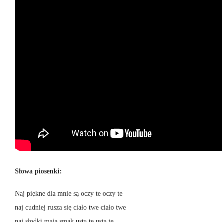
Słowa piosenki:
Naj piękne dla mnie są oczy te oczy te
naj cudniej rusza się ciało twe ciało twe
naj słodki mają smak usta te usta te