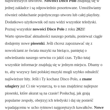
najświeższych utworów.
Nowości Disco Polo
znajdują się w
jednej zakładce i są odpowiednio posortowane. Umożliwiamy
również odsłuchanie pojedynczego utworu lub całej playlisty.
Dodatkowo użytkownik od razu widzi wszystkie teledyski.
Poznaj wszystkie
nowości Disco Polo
z roku
2021
!
Warto sprawdzać aktualności naszego portalu, ponieważ ciągle
dodajemy nowe
piosenki
. Jeśli chcesz zapoznawać się z
nowościami ze świata muzyki na bieżąco, pamiętaj o
odwiedzaniu naszego serwisu co jakiś czas. Tylko tutaj
wszystkie informacje znajdują się w jednym miejscu. Dbamy o
to, aby wszyscy fani polskiej muzyki mogli szybko odnaleźć
najświeższe hity. Jeśli i Ty kochasz Disco Polo, a
znane
szlagiery
już Ci nie wystarczą, to u nas znajdziesz najlepsze
piosenki, które akurat są na czasie! Posłuchaj, jak grają
popularne zespoły, obejrzyj ich teledyski i daj się ponieść
wpadającemu w ucho rytmowi najgorętszych kawałków.
Nowe