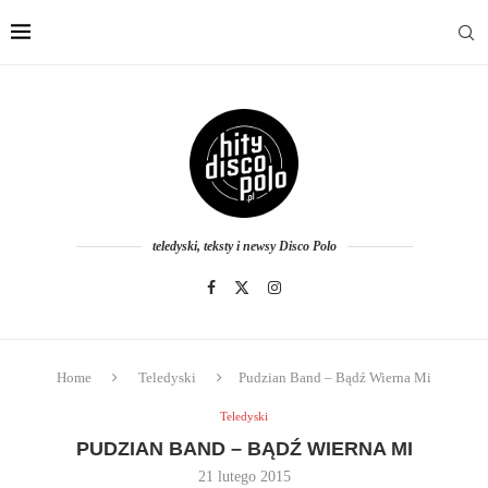
teledyski, teksty i newsy Disco Polo
Home
Teledyski
Pudzian Band – Bądź Wierna Mi
Teledyski
PUDZIAN BAND – BĄDŹ WIERNA MI
21 lutego 2015