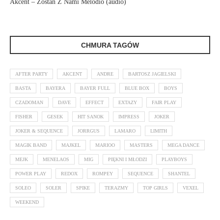
Akcent – Zostań Z Nami Melodio (audio)
CHMURA TAGÓW
AFTER PARTY
AKCENT
ANDRE
BARTOSZ JAGIELSKI
BASTA
BAYERA
BAYER FULL
BLUE BOX
BOYS
CZADOMAN
DAVE
EFFECT
EXTAZY
FAIR PLAY
FISHER
GESEK
HIT SANOK
IMPRESS
JOKER
JOKER & SEQUENCE
JORRGUS
LAMARO
LIMITH
MAGIK BAND
MAJKEL
MARIOO
MASTERS
MEGA DANCE
MEJK
MENELAOS
MIG
PIĘKNI I MŁODZI
PLAYBOYS
POWER PLAY
REDOX
ROMPEY
SEQUENCE
SHANTEL
SOLEO
SOLER
SPIKE
TERAZMY
TOP GIRLS
VEXEL
WEEKEND