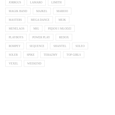
JORRGUS
LAMARO
LIMITH
MAGIK BAND
MAJKEL
MARIOO
MASTERS
MEGA DANCE
MEJK
MENELAOS
MIG
PIĘKNI I MŁODZI
PLAYBOYS
POWER PLAY
REDOX
ROMPEY
SEQUENCE
SHANTEL
SOLEO
SOLER
SPIKE
TERAZMY
TOP GIRLS
VEXEL
WEEKEND