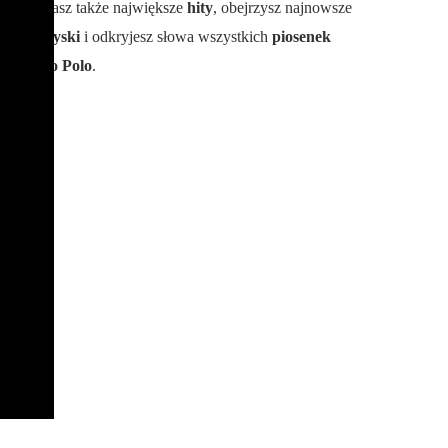
poznasz także największe
hity
, obejrzysz najnowsze
teledyski
i odkryjesz słowa wszystkich
piosenek
Disco Polo
.