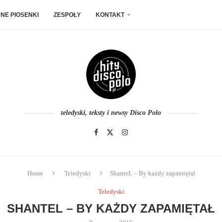
NE PIOSENKI
ZESPOŁY
KONTAKT
teledyski, teksty i newsy Disco Polo
Home
Teledyski
ShanteL – By każdy zapamiętał
Teledyski
SHANTEL – BY KAŻDY ZAPAMIĘTAŁ