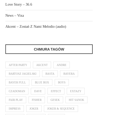
Love Story – 36.6
News – Vixa
Akcent – Zostań Z Nami Melodio (audio)
CHMURA TAGÓW
AFTER PARTY
AKCENT
ANDRE
BARTOSZ JAGIELSKI
BASTA
BAYERA
BAYER FULL
BLUE BOX
BOYS
CZADOMAN
DAVE
EFFECT
EXTAZY
FAIR PLAY
FISHER
GESEK
HIT SANOK
IMPRESS
JOKER
JOKER & SEQUENCE