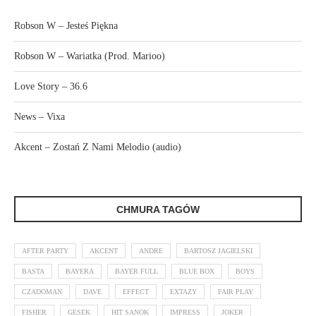
Robson W – Jesteś Piękna
Robson W – Wariatka (Prod. Marioo)
Love Story – 36.6
News – Vixa
Akcent – Zostań Z Nami Melodio (audio)
CHMURA TAGÓW
AFTER PARTY
AKCENT
ANDRE
BARTOSZ JAGIELSKI
BASTA
BAYERA
BAYER FULL
BLUE BOX
BOYS
CZADOMAN
DAVE
EFFECT
EXTAZY
FAIR PLAY
FISHER
GESEK
HIT SANOK
IMPRESS
JOKER