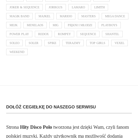
JOKER & SEQUENCE
JORRGUS
LAMARO
LIMITH
MAGIK BAND
MAJKEL
MARIOO
MASTERS
MEGA DANCE
MEJK
MENELAOS
MIG
PIĘKNI I MŁODZI
PLAYBOYS
POWER PLAY
REDOX
ROMPEY
SEQUENCE
SHANTEL
SOLEO
SOLER
SPIKE
TERAZMY
TOP GIRLS
VEXEL
WEEKEND
DOŁÓŻ CEGIEŁKĘ DO NASZEGO SERWISU
Strona
Hity Disco Polo
tworzona jest dzięki Wam, czyli fanom
polskiej muzyki. Każdy użytkownik ma możliwość dodania