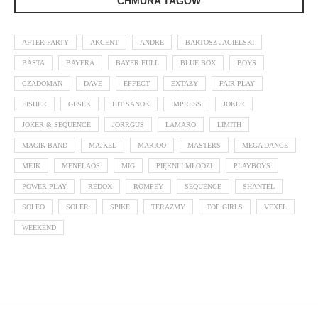
CHMURA TAGÓW
AFTER PARTY
AKCENT
ANDRE
BARTOSZ JAGIELSKI
BASTA
BAYERA
BAYER FULL
BLUE BOX
BOYS
CZADOMAN
DAVE
EFFECT
EXTAZY
FAIR PLAY
FISHER
GESEK
HIT SANOK
IMPRESS
JOKER
JOKER & SEQUENCE
JORRGUS
LAMARO
LIMITH
MAGIK BAND
MAJKEL
MARIOO
MASTERS
MEGA DANCE
MEJK
MENELAOS
MIG
PIĘKNI I MŁODZI
PLAYBOYS
POWER PLAY
REDOX
ROMPEY
SEQUENCE
SHANTEL
SOLEO
SOLER
SPIKE
TERAZMY
TOP GIRLS
VEXEL
WEEKEND