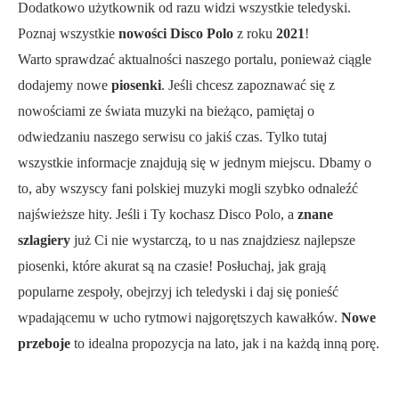
Dodatkowo użytkownik od razu widzi wszystkie teledyski.
Poznaj wszystkie
nowości Disco Polo
z roku
2021
!
Warto sprawdzać aktualności naszego portalu, ponieważ ciągle
dodajemy nowe
piosenki
. Jeśli chcesz zapoznawać się z
nowościami ze świata muzyki na bieżąco, pamiętaj o
odwiedzaniu naszego serwisu co jakiś czas. Tylko tutaj
wszystkie informacje znajdują się w jednym miejscu. Dbamy o
to, aby wszyscy fani polskiej muzyki mogli szybko odnaleźć
najświeższe hity. Jeśli i Ty kochasz Disco Polo, a
znane
szlagiery
już Ci nie wystarczą, to u nas znajdziesz najlepsze
piosenki, które akurat są na czasie! Posłuchaj, jak grają
popularne zespoły, obejrzyj ich teledyski i daj się ponieść
wpadającemu w ucho rytmowi najgorętszych kawałków.
Nowe
przeboje
to idealna propozycja na lato, jak i na każdą inną porę.