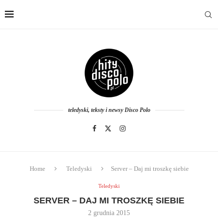
teledyski, teksty i newsy Disco Polo
Home
Teledyski
Server – Daj mi troszkę siebie
Teledyski
SERVER – DAJ MI TROSZKĘ SIEBIE
2 grudnia 2015