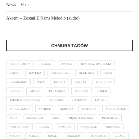
News – Vixa
Akcent – Zostań Z Nami Melodio (audio)
CHMURA TAGÓW
AFTER PARTY
AKCENT
ANDRE
BARTOSZ JAGIELSKI
BASTA
BAYERA
BAYER FULL
BLUE BOX
BOYS
CZADOMAN
DAVE
EFFECT
EXTAZY
FAIR PLAY
FISHER
GESEK
HIT SANOK
IMPRESS
JOKER
JOKER & SEQUENCE
JORRGUS
LAMARO
LIMITH
MAGIK BAND
MAJKEL
MARIOO
MASTERS
MEGA DANCE
MEJK
MENELAOS
MIG
PIĘKNI I MŁODZI
PLAYBOYS
POWER PLAY
REDOX
ROMPEY
SEQUENCE
SHANTEL
SOLEO
SOLER
SPIKE
TERAZMY
TOP GIRLS
VEXEL