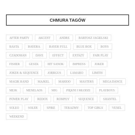
CHMURA TAGÓW
AFTER PARTY
AKCENT
ANDRE
BARTOSZ JAGIELSKI
BASTA
BAYERA
BAYER FULL
BLUE BOX
BOYS
CZADOMAN
DAVE
EFFECT
EXTAZY
FAIR PLAY
FISHER
GESEK
HIT SANOK
IMPRESS
JOKER
JOKER & SEQUENCE
JORRGUS
LAMARO
LIMITH
MAGIK BAND
MAJKEL
MARIOO
MASTERS
MEGA DANCE
MEJK
MENELAOS
MIG
PIĘKNI I MŁODZI
PLAYBOYS
POWER PLAY
REDOX
ROMPEY
SEQUENCE
SHANTEL
SOLEO
SOLER
SPIKE
TERAZMY
TOP GIRLS
VEXEL
WEEKEND