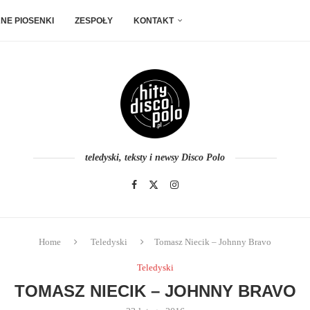
NE PIOSENKI
ZESPOŁY
KONTAKT
teledyski, teksty i newsy Disco Polo
Home
Teledyski
Tomasz Niecik – Johnny Bravo
Teledyski
TOMASZ NIECIK – JOHNNY BRAVO