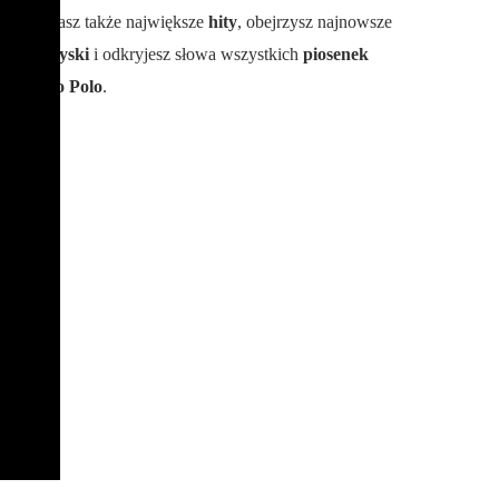
poznasz także największe
hity
, obejrzysz najnowsze
teledyski
i odkryjesz słowa wszystkich
piosenek
Disco Polo
.