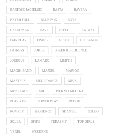
BARTOSZ JAGIELSKI
BASTA
BAYERA
BAYER FULL
BLUE BOX
BOYS
CZADOMAN
DAVE
EFFECT
EXTAZY
FAIR PLAY
FISHER
GESEK
HIT SANOK
IMPRESS
JOKER
JOKER & SEQUENCE
JORRGUS
LAMARO
LIMITH
MAGIK BAND
MAJKEL
MARIOO
MASTERS
MEGA DANCE
MEJK
MENELAOS
MIG
PIĘKNI I MŁODZI
PLAYBOYS
POWER PLAY
REDOX
ROMPEY
SEQUENCE
SHANTEL
SOLEO
SOLER
SPIKE
TERAZMY
TOP GIRLS
VEXEL
WEEKEND