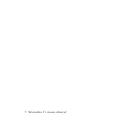
2. Wszystko Ci mogę obiecać