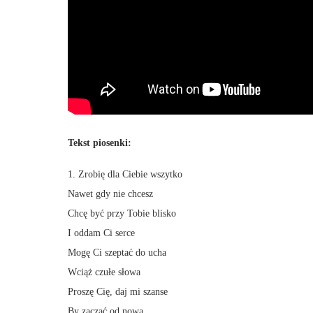
Tekst piosenki:
1. Zrobię dla Ciebie wszytko
Nawet gdy nie chcesz
Chcę być przy Tobie blisko
I oddam Ci serce
Mogę Ci szeptać do ucha
Wciąż czułe słowa
Proszę Cię, daj mi szanse
By zacząć od nowa