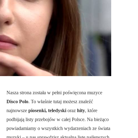
Nasza strona została w pełni poświęcona muzyce
Disco Polo
. To właśnie tutaj możesz znaleźć
najnowsze
piosenki, teledyski
oraz
hity
, które
podbijają listy przebojów w całej Polsce. Na bieżąco
powiadamiamy o wszystkich wydarzeniach ze świata
muzyki – u nas sprawdzisz aktualną listę najlepszych