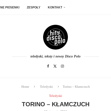
NE PIOSENKI
ZESPOŁY
KONTAKT
teledyski, teksty i newsy Disco Polo
Home
Teledyski
Torino – Kłamczuch
Teledyski
TORINO – KŁAMCZUCH